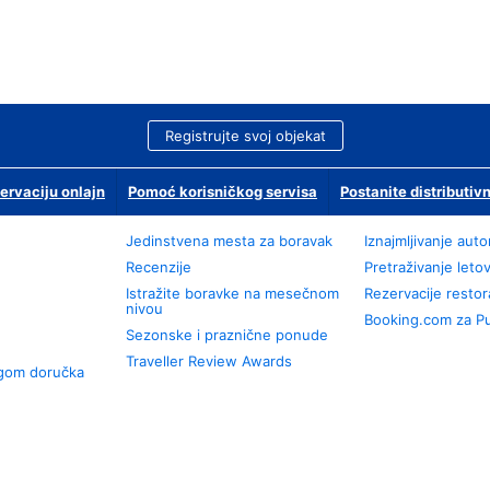
Registrujte svoj objekat
ervaciju onlajn
Pomoć korisničkog servisa
Postanite distributivn
Jedinstvena mesta za boravak
Iznajmljivanje aut
Recenzije
Pretraživanje leto
Istražite boravke na mesečnom
Rezervacije resto
nivou
Booking.com za P
Sezonske i praznične ponude
Traveller Review Awards
ugom doručka