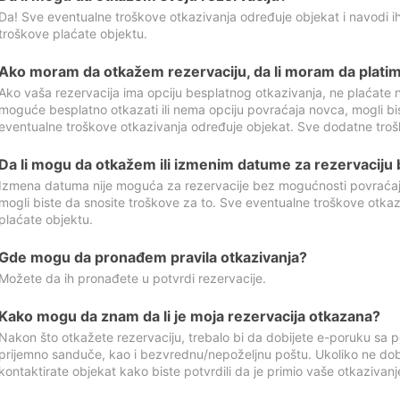
Da! Sve eventualne troškove otkazivanja određuje objekat i navodi ih
troškove plaćate objektu.
Ako moram da otkažem rezervaciju, da li moram da platim
Ako vaša rezervacija ima opciju besplatnog otkazivanja, ne plaćate n
moguće besplatno otkazati ili nema opciju povraćaja novca, mogli bi
eventualne troškove otkazivanja određuje objekat. Sve dodatne troš
Da li mogu da otkažem ili izmenim datume za rezervaciju
Izmena datuma nije moguća za rezervacije bez mogućnosti povraćaja
mogli biste da snosite troškove za to. Sve eventualne troškove otka
plaćate objektu.
Gde mogu da pronađem pravila otkazivanja?
Možete da ih pronađete u potvrdi rezervacije.
Kako mogu da znam da li je moja rezervacija otkazana?
Nakon što otkažete rezervaciju, trebalo bi da dobijete e-poruku sa p
prijemno sanduče, kao i bezvrednu/nepoželjnu poštu. Ukoliko ne dob
kontaktirate objekat kako biste potvrdili da je primio vaše otkazivanj