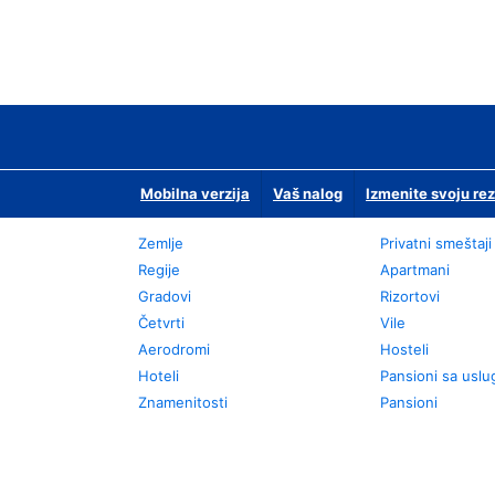
Mobilna verzija
Vaš nalog
Izmenite svoju rez
Zemlje
Privatni smeštaji
Regije
Apartmani
Gradovi
Rizortovi
Četvrti
Vile
Aerodromi
Hosteli
Hoteli
Pansioni sa usl
Znamenitosti
Pansioni