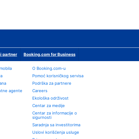
i partner
Booking.com for Business
omobila
О Booking.com-u
va
Pomoć korisničkog servisa
rana
Podrška za partnere
utne agente
Careers
Ekološka održivost
Centar za medije
Centar za informacije o
sigurnosti
Saradnja sa investitorima
Uslovi korišćenja usluge