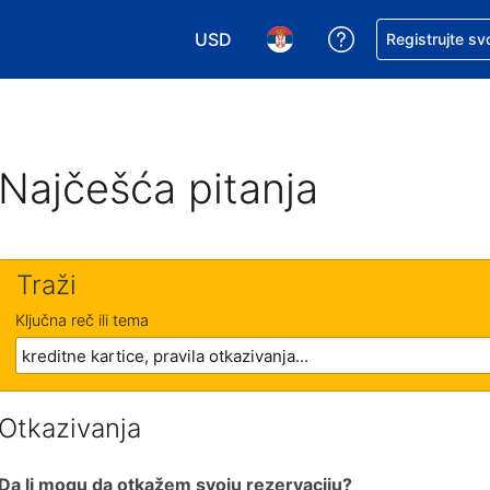
USD
Zatražite pomoć
Registrujte sv
Izaberite valutu. Vaša trenutna valu
Izaberite jezik. Vaš trenutn
Najčešća pitanja
Traži
Ključna reč ili tema
Otkazivanja
Da li mogu da otkažem svoju rezervaciju?