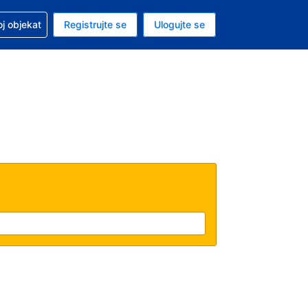
 u vezi sa rezervacijom
oj objekat
Registrujte se
Ulogujte se
ta je američki dolar
i jezik je Srpskom