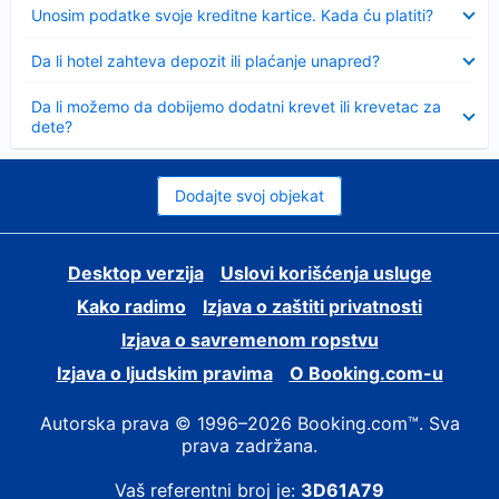
Sažeto
Unosim podatke svoje kreditne kartice. Kada ću platiti?
Sažeto
Da li hotel zahteva depozit ili plaćanje unapred?
Sažeto
Da li možemo da dobijemo dodatni krevet ili krevetac za
dete?
Dodajte svoj objekat
Desktop verzija
Uslovi korišćenja usluge
Kako radimo
Izjava o zaštiti privatnosti
Izjava o savremenom ropstvu
Izjava o ljudskim pravima
О Booking.com-u
Autorska prava © 1996–2026 Booking.com™. Sva
prava zadržana.
Vaš referentni broj je:
3D61A79