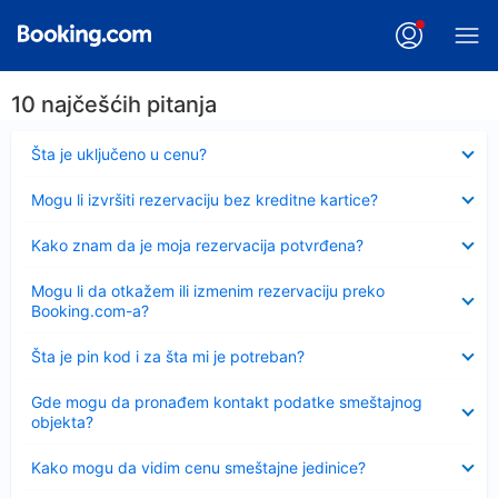
10 najčešćih pitanja
Sažeto
Šta je uključeno u cenu?
Sažeto
Mogu li izvršiti rezervaciju bez kreditne kartice?
Sažeto
Kako znam da je moja rezervacija potvrđena?
Sažeto
Mogu li da otkažem ili izmenim rezervaciju preko
Booking.com-a?
Sažeto
Šta je pin kod i za šta mi je potreban?
Sažeto
Gde mogu da pronađem kontakt podatke smeštajnog
objekta?
Sažeto
Kako mogu da vidim cenu smeštajne jedinice?