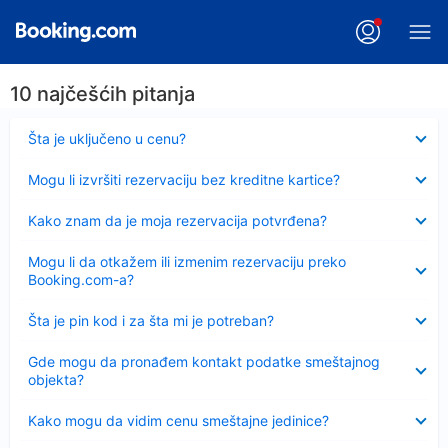
10 najčešćih pitanja
Sažeto
Šta je uključeno u cenu?
Sažeto
Mogu li izvršiti rezervaciju bez kreditne kartice?
Sažeto
Kako znam da je moja rezervacija potvrđena?
Sažeto
Mogu li da otkažem ili izmenim rezervaciju preko
Booking.com-a?
Sažeto
Šta je pin kod i za šta mi je potreban?
Sažeto
Gde mogu da pronađem kontakt podatke smeštajnog
objekta?
Sažeto
Kako mogu da vidim cenu smeštajne jedinice?