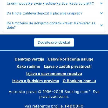
Sažeto
Unosim podatke svoje kreditne kartice. Kada ću platiti?
Sažeto
Da li hotel zahteva depozit ili plaćanje unapred?
Sažeto
Da li možemo da dobijemo dodatni krevet ili krevetac za
dete?
Dodajte svoj objekat
Desktop verzija
Uslovi korišćenja usluge
Kako radimo
Izjava o zaštiti privatnosti
Izjava o savremenom ropstvu
Izjava o ljudskim pravima
О Booking.com-u
Autorska prava © 1996–2026 Booking.com™. Sva
prava zadržana.
Vaš referentni broj je:
F4DCDFC