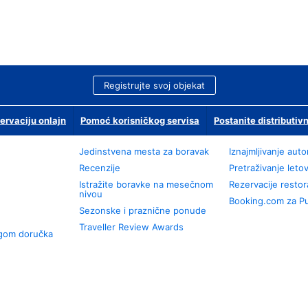
Registrujte svoj objekat
ervaciju onlajn
Pomoć korisničkog servisa
Postanite distributivn
Jedinstvena mesta za boravak
Iznajmljivanje aut
Recenzije
Pretraživanje leto
Istražite boravke na mesečnom
Rezervacije resto
nivou
Booking.com za P
Sezonske i praznične ponude
Traveller Review Awards
ugom doručka