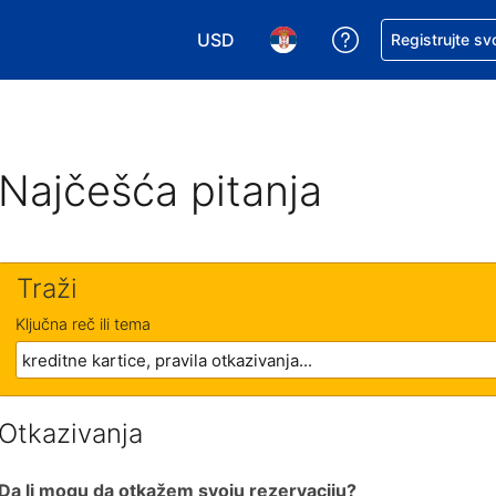
USD
Zatražite pomoć
Registrujte sv
Izaberite valutu. Vaša trenutna valu
Izaberite jezik. Vaš trenutn
Najčešća pitanja
Traži
Ključna reč ili tema
Otkazivanja
Da li mogu da otkažem svoju rezervaciju?