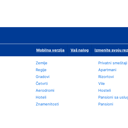
Mobilna verzija
Vaš nalog
Izmenite svoju rez
Zemlje
Privatni smeštaji
Regije
Apartmani
Gradovi
Rizortovi
Četvrti
Vile
Aerodromi
Hosteli
Hoteli
Pansioni sa usl
Znamenitosti
Pansioni