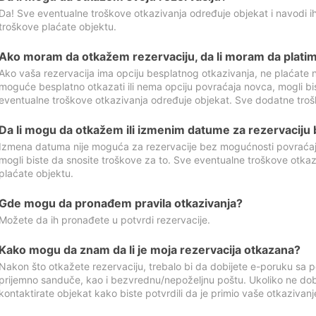
Da! Sve eventualne troškove otkazivanja određuje objekat i navodi ih
troškove plaćate objektu.
Ako moram da otkažem rezervaciju, da li moram da platim
Ako vaša rezervacija ima opciju besplatnog otkazivanja, ne plaćate n
moguće besplatno otkazati ili nema opciju povraćaja novca, mogli bi
eventualne troškove otkazivanja određuje objekat. Sve dodatne troš
Da li mogu da otkažem ili izmenim datume za rezervaciju
Izmena datuma nije moguća za rezervacije bez mogućnosti povraćaja
mogli biste da snosite troškove za to. Sve eventualne troškove otka
plaćate objektu.
Gde mogu da pronađem pravila otkazivanja?
Možete da ih pronađete u potvrdi rezervacije.
Kako mogu da znam da li je moja rezervacija otkazana?
Nakon što otkažete rezervaciju, trebalo bi da dobijete e-poruku sa p
prijemno sanduče, kao i bezvrednu/nepoželjnu poštu. Ukoliko ne dob
kontaktirate objekat kako biste potvrdili da je primio vaše otkazivanj