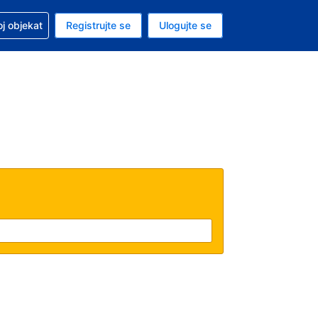
 u vezi sa rezervacijom
oj objekat
Registrujte se
Ulogujte se
ta je američki dolar
i jezik je Srpskom