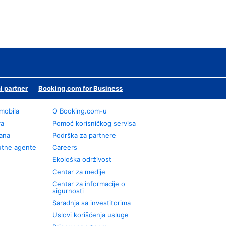
i partner
Booking.com for Business
omobila
О Booking.com-u
va
Pomoć korisničkog servisa
rana
Podrška za partnere
utne agente
Careers
Ekološka održivost
Centar za medije
Centar za informacije o
sigurnosti
Saradnja sa investitorima
Uslovi korišćenja usluge