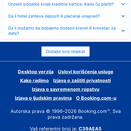
Sažeto
Unosim podatke svoje kreditne kartice. Kada ću platiti?
Sažeto
Da li hotel zahteva depozit ili plaćanje unapred?
Sažeto
Da li možemo da dobijemo dodatni krevet ili krevetac za
dete?
Dodajte svoj objekat
Desktop verzija
Uslovi korišćenja usluge
Kako radimo
Izjava o zaštiti privatnosti
Izjava o savremenom ropstvu
Izjava o ljudskim pravima
О Booking.com-u
Autorska prava © 1996–2026 Booking.com™. Sva
prava zadržana.
Vaš referentni broj je:
C39AEA5