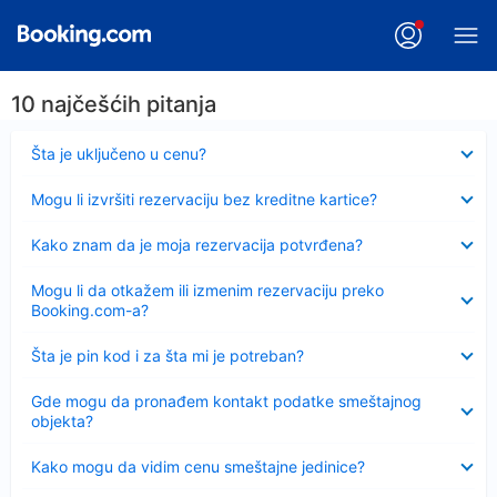
10 najčešćih pitanja
Sažeto
Šta je uključeno u cenu?
Sažeto
Mogu li izvršiti rezervaciju bez kreditne kartice?
Sažeto
Kako znam da je moja rezervacija potvrđena?
Sažeto
Mogu li da otkažem ili izmenim rezervaciju preko
Booking.com-a?
Sažeto
Šta je pin kod i za šta mi je potreban?
Sažeto
Gde mogu da pronađem kontakt podatke smeštajnog
objekta?
Sažeto
Kako mogu da vidim cenu smeštajne jedinice?