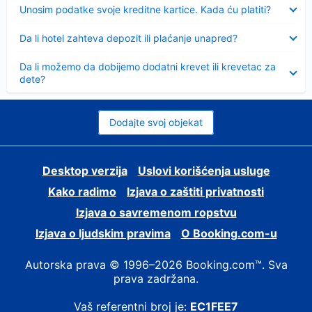
Sažeto
Unosim podatke svoje kreditne kartice. Kada ću platiti?
Sažeto
Da li hotel zahteva depozit ili plaćanje unapred?
Sažeto
Da li možemo da dobijemo dodatni krevet ili krevetac za
dete?
Dodajte svoj objekat
Desktop verzija
Uslovi korišćenja usluge
Kako radimo
Izjava o zaštiti privatnosti
Izjava o savremenom ropstvu
Izjava o ljudskim pravima
О Booking.com-u
Autorska prava © 1996–2026 Booking.com™. Sva
prava zadržana.
Vaš referentni broj je:
EC1FEE7