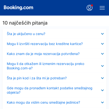
10 najčešćih pitanja
Sažeto
Šta je uključeno u cenu?
Sažeto
Mogu li izvršiti rezervaciju bez kreditne kartice?
Sažeto
Kako znam da je moja rezervacija potvrđena?
Sažeto
Mogu li da otkažem ili izmenim rezervaciju preko
Booking.com-a?
Sažeto
Šta je pin kod i za šta mi je potreban?
Sažeto
Gde mogu da pronađem kontakt podatke smeštajnog
objekta?
Sažeto
Kako mogu da vidim cenu smeštajne jedinice?