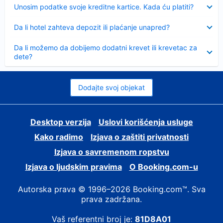
Sažeto
Unosim podatke svoje kreditne kartice. Kada ću platiti?
Sažeto
Da li hotel zahteva depozit ili plaćanje unapred?
Sažeto
Da li možemo da dobijemo dodatni krevet ili krevetac za
dete?
Dodajte svoj objekat
Desktop verzija
Uslovi korišćenja usluge
Kako radimo
Izjava o zaštiti privatnosti
Izjava o savremenom ropstvu
Izjava o ljudskim pravima
О Booking.com-u
Autorska prava © 1996–2026 Booking.com™. Sva
prava zadržana.
Vaš referentni broj je:
81D8A01