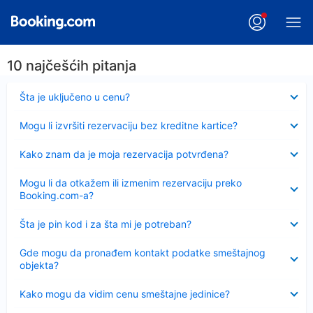
10 najčešćih pitanja
Sažeto
Šta je uključeno u cenu?
Sažeto
Mogu li izvršiti rezervaciju bez kreditne kartice?
Sažeto
Kako znam da je moja rezervacija potvrđena?
Sažeto
Mogu li da otkažem ili izmenim rezervaciju preko
Booking.com-a?
Sažeto
Šta je pin kod i za šta mi je potreban?
Sažeto
Gde mogu da pronađem kontakt podatke smeštajnog
objekta?
Sažeto
Kako mogu da vidim cenu smeštajne jedinice?