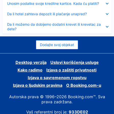
Sažeto
Unosim podatke svoje kreditne kartice. Kada ću platiti?
Sažeto
Da li hotel zahteva depozit ili plaćanje unapred?
Sažeto
Da li možemo da dobijemo dodatni krevet ili krevetac za
dete?
Dodajte svoj objekat
Desktop verzija
Uslovi korišćenja usluge
Kako radimo
Izjava o zaštiti privatnosti
Izjava o savremenom ropstvu
Izjava o ljudskim pravima
О Booking.com-u
Autorska prava © 1996–2026 Booking.com™. Sva
prava zadržana.
Vaš referentni broj je:
933DE02