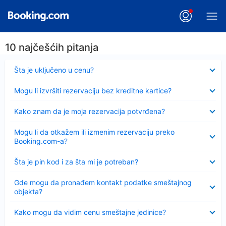
10 najčešćih pitanja
Sažeto
Šta je uključeno u cenu?
Sažeto
Mogu li izvršiti rezervaciju bez kreditne kartice?
Sažeto
Kako znam da je moja rezervacija potvrđena?
Sažeto
Mogu li da otkažem ili izmenim rezervaciju preko
Booking.com-a?
Sažeto
Šta je pin kod i za šta mi je potreban?
Sažeto
Gde mogu da pronađem kontakt podatke smeštajnog
objekta?
Sažeto
Kako mogu da vidim cenu smeštajne jedinice?