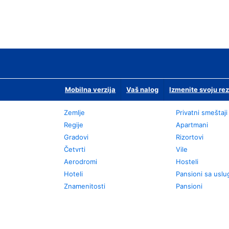
Mobilna verzija
Vaš nalog
Izmenite svoju rez
Zemlje
Privatni smeštaji
Regije
Apartmani
Gradovi
Rizortovi
Četvrti
Vile
Aerodromi
Hosteli
Hoteli
Pansioni sa usl
Znamenitosti
Pansioni