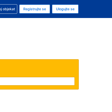
 u vezi sa rezervacijom
oj objekat
Registrujte se
Ulogujte se
ta je dinar
i jezik je Srpskom