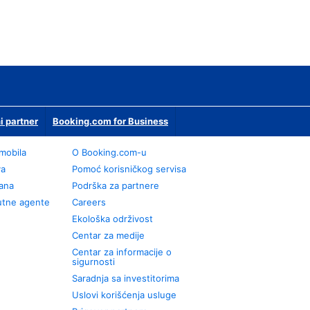
i partner
Booking.com for Business
omobila
О Booking.com-u
va
Pomoć korisničkog servisa
rana
Podrška za partnere
utne agente
Careers
Ekološka održivost
Centar za medije
Centar za informacije o
sigurnosti
Saradnja sa investitorima
Uslovi korišćenja usluge