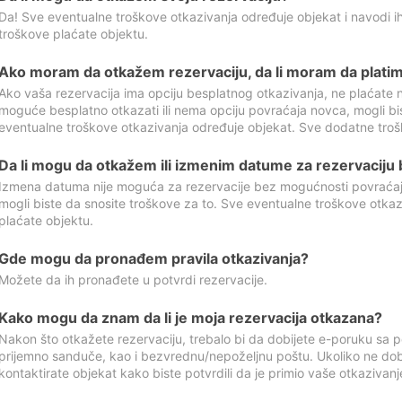
Da! Sve eventualne troškove otkazivanja određuje objekat i navodi ih
troškove plaćate objektu.
Ako moram da otkažem rezervaciju, da li moram da platim
Ako vaša rezervacija ima opciju besplatnog otkazivanja, ne plaćate n
moguće besplatno otkazati ili nema opciju povraćaja novca, mogli bi
eventualne troškove otkazivanja određuje objekat. Sve dodatne troš
Da li mogu da otkažem ili izmenim datume za rezervaciju
Izmena datuma nije moguća za rezervacije bez mogućnosti povraćaja
mogli biste da snosite troškove za to. Sve eventualne troškove otka
plaćate objektu.
Gde mogu da pronađem pravila otkazivanja?
Možete da ih pronađete u potvrdi rezervacije.
Kako mogu da znam da li je moja rezervacija otkazana?
Nakon što otkažete rezervaciju, trebalo bi da dobijete e-poruku sa p
prijemno sanduče, kao i bezvrednu/nepoželjnu poštu. Ukoliko ne dob
kontaktirate objekat kako biste potvrdili da je primio vaše otkazivanj