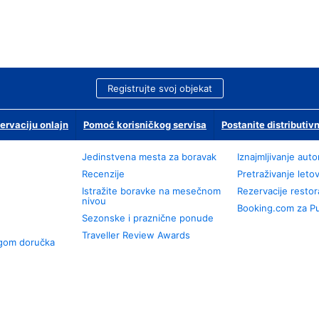
Registrujte svoj objekat
ervaciju onlajn
Pomoć korisničkog servisa
Postanite distributivn
Jedinstvena mesta za boravak
Iznajmljivanje aut
Recenzije
Pretraživanje leto
Istražite boravke na mesečnom
Rezervacije resto
nivou
Booking.com za P
Sezonske i praznične ponude
Traveller Review Awards
ugom doručka