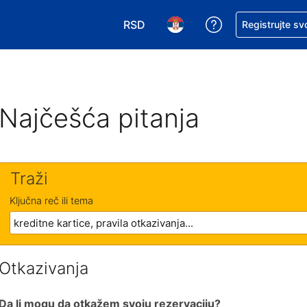
RSD
Zatražite pomoć
Registrujte sv
Izaberite valutu. Vaša trenutna valu
Izaberite jezik. Vaš trenutn
Najčešća pitanja
Traži
Ključna reč ili tema
Otkazivanja
Da li mogu da otkažem svoju rezervaciju?