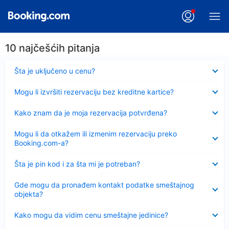
10 najčešćih pitanja
Sažeto
Šta je uključeno u cenu?
Sažeto
Mogu li izvršiti rezervaciju bez kreditne kartice?
Sažeto
Kako znam da je moja rezervacija potvrđena?
Sažeto
Mogu li da otkažem ili izmenim rezervaciju preko
Booking.com-a?
Sažeto
Šta je pin kod i za šta mi je potreban?
Sažeto
Gde mogu da pronađem kontakt podatke smeštajnog
objekta?
Sažeto
Kako mogu da vidim cenu smeštajne jedinice?