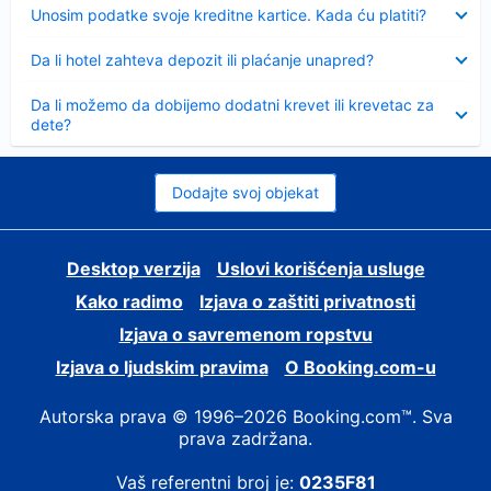
Sažeto
Unosim podatke svoje kreditne kartice. Kada ću platiti?
Sažeto
Da li hotel zahteva depozit ili plaćanje unapred?
Sažeto
Da li možemo da dobijemo dodatni krevet ili krevetac za
dete?
Dodajte svoj objekat
Desktop verzija
Uslovi korišćenja usluge
Kako radimo
Izjava o zaštiti privatnosti
Izjava o savremenom ropstvu
Izjava o ljudskim pravima
О Booking.com-u
Autorska prava © 1996–2026 Booking.com™. Sva
prava zadržana.
Vaš referentni broj je:
0235F81