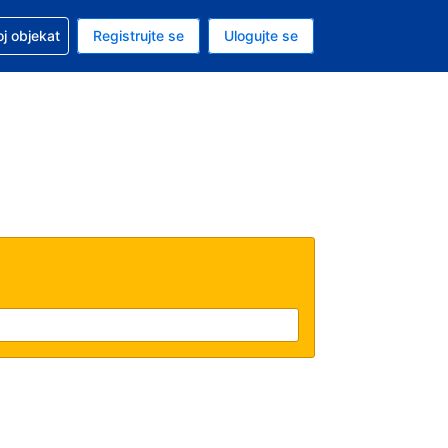
 u vezi sa rezervacijom
oj objekat
Registrujte se
Ulogujte se
ta je američki dolar
i jezik je Srpskom