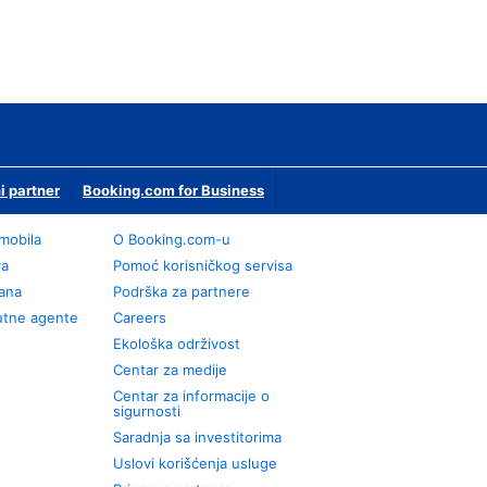
i partner
Booking.com for Business
omobila
О Booking.com-u
va
Pomoć korisničkog servisa
rana
Podrška za partnere
utne agente
Careers
Ekološka održivost
Centar za medije
Centar za informacije o
sigurnosti
Saradnja sa investitorima
Uslovi korišćenja usluge