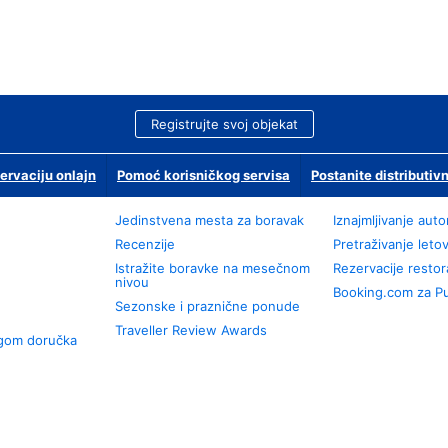
Registrujte svoj objekat
ervaciju onlajn
Pomoć korisničkog servisa
Postanite distributivn
Jedinstvena mesta za boravak
Iznajmljivanje aut
Recenzije
Pretraživanje leto
Istražite boravke na mesečnom
Rezervacije resto
nivou
Booking.com za P
Sezonske i praznične ponude
Traveller Review Awards
ugom doručka