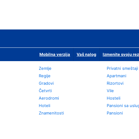
Mobilna verzija
Vaš nalog
Izmenite svoju rez
Zemlje
Privatni smeštaji
Regije
Apartmani
Gradovi
Rizortovi
Četvrti
Vile
Aerodromi
Hosteli
Hoteli
Pansioni sa usl
Znamenitosti
Pansioni