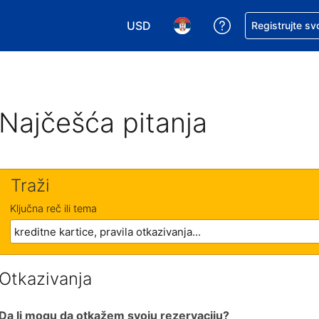
USD
Zatražite pomoć
Registrujte sv
Izaberite valutu. Vaša trenutna valu
Izaberite jezik. Vaš trenutn
Najčešća pitanja
Traži
Ključna reč ili tema
Otkazivanja
Da li mogu da otkažem svoju rezervaciju?