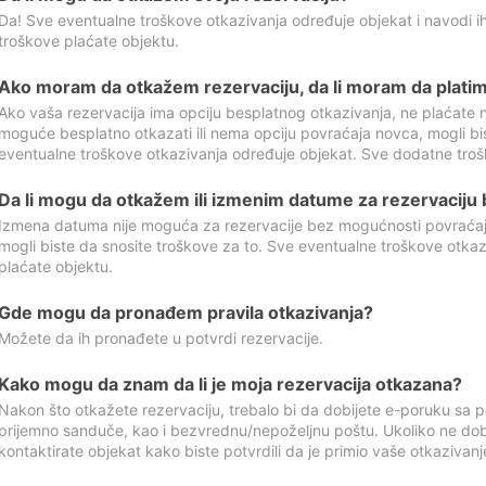
Da! Sve eventualne troškove otkazivanja određuje objekat i navodi ih
troškove plaćate objektu.
Ako moram da otkažem rezervaciju, da li moram da platim
Ako vaša rezervacija ima opciju besplatnog otkazivanja, ne plaćate n
moguće besplatno otkazati ili nema opciju povraćaja novca, mogli bi
eventualne troškove otkazivanja određuje objekat. Sve dodatne troš
Da li mogu da otkažem ili izmenim datume za rezervaciju
Izmena datuma nije moguća za rezervacije bez mogućnosti povraćaja
mogli biste da snosite troškove za to. Sve eventualne troškove otka
plaćate objektu.
Gde mogu da pronađem pravila otkazivanja?
Možete da ih pronađete u potvrdi rezervacije.
Kako mogu da znam da li je moja rezervacija otkazana?
Nakon što otkažete rezervaciju, trebalo bi da dobijete e-poruku sa p
prijemno sanduče, kao i bezvrednu/nepoželjnu poštu. Ukoliko ne dob
kontaktirate objekat kako biste potvrdili da je primio vaše otkazivanj