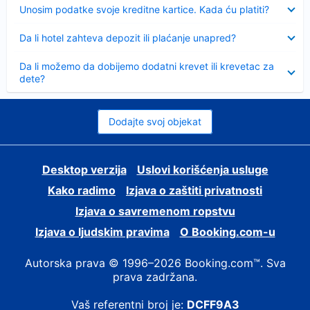
Sažeto
Unosim podatke svoje kreditne kartice. Kada ću platiti?
Sažeto
Da li hotel zahteva depozit ili plaćanje unapred?
Sažeto
Da li možemo da dobijemo dodatni krevet ili krevetac za
dete?
Dodajte svoj objekat
Desktop verzija
Uslovi korišćenja usluge
Kako radimo
Izjava o zaštiti privatnosti
Izjava o savremenom ropstvu
Izjava o ljudskim pravima
О Booking.com-u
Autorska prava © 1996–2026 Booking.com™. Sva
prava zadržana.
Vaš referentni broj je:
DCFF9A3