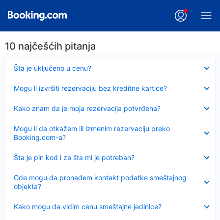
10 najčešćih pitanja
Sažeto
Šta je uključeno u cenu?
Sažeto
Mogu li izvršiti rezervaciju bez kreditne kartice?
Sažeto
Kako znam da je moja rezervacija potvrđena?
Sažeto
Mogu li da otkažem ili izmenim rezervaciju preko
Booking.com-a?
Sažeto
Šta je pin kod i za šta mi je potreban?
Sažeto
Gde mogu da pronađem kontakt podatke smeštajnog
objekta?
Sažeto
Kako mogu da vidim cenu smeštajne jedinice?