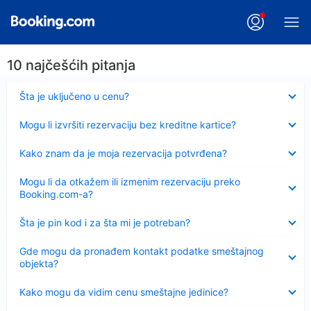
10 najčešćih pitanja
Sažeto
Šta je uključeno u cenu?
Sažeto
Mogu li izvršiti rezervaciju bez kreditne kartice?
Sažeto
Kako znam da je moja rezervacija potvrđena?
Sažeto
Mogu li da otkažem ili izmenim rezervaciju preko
Booking.com-a?
Sažeto
Šta je pin kod i za šta mi je potreban?
Sažeto
Gde mogu da pronađem kontakt podatke smeštajnog
objekta?
Sažeto
Kako mogu da vidim cenu smeštajne jedinice?