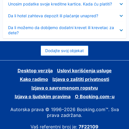
Sažeto
Unosim podatke svoje kreditne kartice. Kada ću platiti?
Sažeto
Da li hotel zahteva depozit ili plaćanje unapred?
Sažeto
Da li možemo da dobijemo dodatni krevet ili krevetac za
dete?
Dodajte svoj objekat
Desktop verzija
Uslovi korišćenja usluge
Kako radimo
Izjava o zaštiti privatnosti
Izjava o savremenom ropstvu
Izjava o ljudskim pravima
О Booking.com-u
Autorska prava © 1996–2026 Booking.com™. Sva
prava zadržana.
Vaš referentni broj je:
7F22109