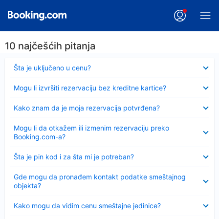
10 najčešćih pitanja
Sažeto
Šta je uključeno u cenu?
Sažeto
Mogu li izvršiti rezervaciju bez kreditne kartice?
Sažeto
Kako znam da je moja rezervacija potvrđena?
Sažeto
Mogu li da otkažem ili izmenim rezervaciju preko
Booking.com-a?
Sažeto
Šta je pin kod i za šta mi je potreban?
Sažeto
Gde mogu da pronađem kontakt podatke smeštajnog
objekta?
Sažeto
Kako mogu da vidim cenu smeštajne jedinice?