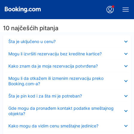
10 najčešćih pitanja
Sažeto
Šta je uključeno u cenu?
Sažeto
Mogu li izvršiti rezervaciju bez kreditne kartice?
Sažeto
Kako znam da je moja rezervacija potvrđena?
Sažeto
Mogu li da otkažem ili izmenim rezervaciju preko
Booking.com-a?
Sažeto
Šta je pin kod i za šta mi je potreban?
Sažeto
Gde mogu da pronađem kontakt podatke smeštajnog
objekta?
Sažeto
Kako mogu da vidim cenu smeštajne jedinice?