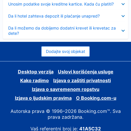
Sažeto
Unosim podatke svoje kreditne kartice. Kada ću platiti?
Sažeto
Da li hotel zahteva depozit ili plaćanje unapred?
Sažeto
Da li možemo da dobijemo dodatni krevet ili krevetac za
dete?
Dodajte svoj objekat
Desktop verzija
Uslovi korišćenja usluge
Kako radimo
Izjava o zaštiti privatnosti
Izjava o savremenom ropstvu
Izjava o ljudskim pravima
О Booking.com-u
Autorska prava © 1996–2026 Booking.com™. Sva
prava zadržana.
Vaš referentni broj je:
41A5C32