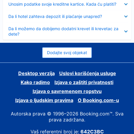
Sažeto
Unosim podatke svoje kreditne kartice. Kada ću platiti?
Sažeto
Da li hotel zahteva depozit ili plaćanje unapred?
Sažeto
Da li možemo da dobijemo dodatni krevet ili krevetac za
dete?
Dodajte svoj objekat
Desktop verzija
Uslovi korišćenja usluge
Kako radimo
Izjava o zaštiti privatnosti
Izjava o savremenom ropstvu
Izjava o ljudskim pravima
О Booking.com-u
Autorska prava © 1996–2026 Booking.com™. Sva
prava zadržana.
Vaš referentni broj je:
642C3BC