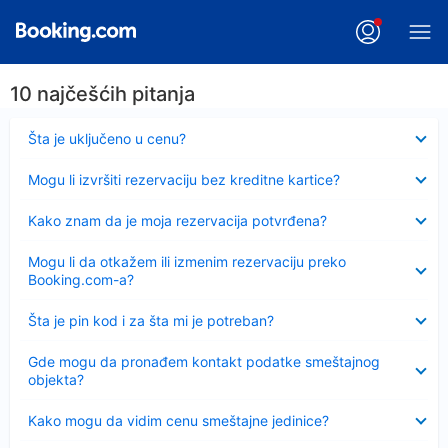
10 najčešćih pitanja
Sažeto
Šta je uključeno u cenu?
Sažeto
Mogu li izvršiti rezervaciju bez kreditne kartice?
Sažeto
Kako znam da je moja rezervacija potvrđena?
Sažeto
Mogu li da otkažem ili izmenim rezervaciju preko
Booking.com-a?
Sažeto
Šta je pin kod i za šta mi je potreban?
Sažeto
Gde mogu da pronađem kontakt podatke smeštajnog
objekta?
Sažeto
Kako mogu da vidim cenu smeštajne jedinice?