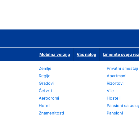
Mobilna verzija
Vaš nalog
Izmenite svoju rez
Zemlje
Privatni smeštaji
Regije
Apartmani
Gradovi
Rizortovi
Četvrti
Vile
Aerodromi
Hosteli
Hoteli
Pansioni sa usl
Znamenitosti
Pansioni