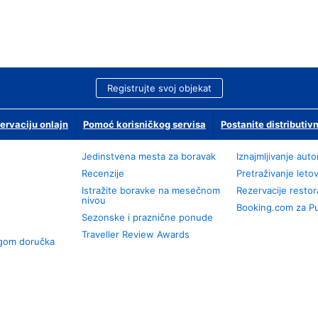
Registrujte svoj objekat
ervaciju onlajn
Pomoć korisničkog servisa
Postanite distributivn
Jedinstvena mesta za boravak
Iznajmljivanje aut
Recenzije
Pretraživanje leto
Istražite boravke na mesečnom
Rezervacije resto
nivou
Booking.com za P
Sezonske i praznične ponude
Traveller Review Awards
ugom doručka