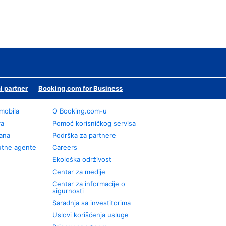
i partner
Booking.com for Business
omobila
О Booking.com-u
va
Pomoć korisničkog servisa
rana
Podrška za partnere
utne agente
Careers
Ekološka održivost
Centar za medije
Centar za informacije o
sigurnosti
Saradnja sa investitorima
Uslovi korišćenja usluge