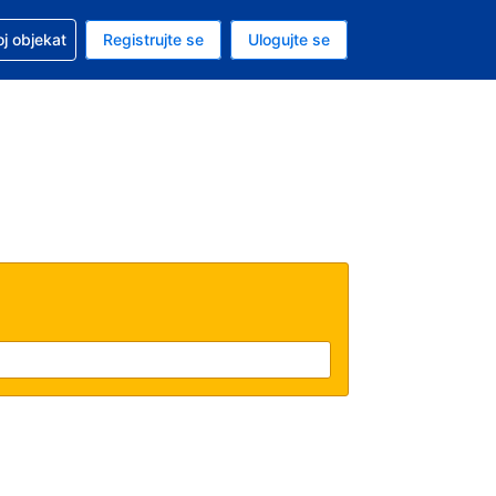
 u vezi sa rezervacijom
oj objekat
Registrujte se
Ulogujte se
ta je američki dolar
i jezik je Srpskom