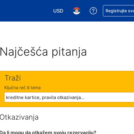
USD
Zatražite pomoć
Registrujte sv
Izaberite valutu. Vaša trenutna valu
Izaberite jezik. Vaš trenutn
Najčešća pitanja
Traži
Ključna reč ili tema
Otkazivanja
Da li mogu da otkažem svoju rezervaciju?