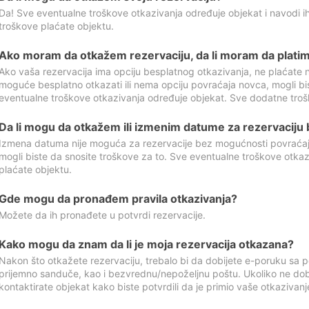
Da! Sve eventualne troškove otkazivanja određuje objekat i navodi ih
troškove plaćate objektu.
Ako moram da otkažem rezervaciju, da li moram da platim
Ako vaša rezervacija ima opciju besplatnog otkazivanja, ne plaćate n
moguće besplatno otkazati ili nema opciju povraćaja novca, mogli bi
eventualne troškove otkazivanja određuje objekat. Sve dodatne troš
Da li mogu da otkažem ili izmenim datume za rezervaciju
Izmena datuma nije moguća za rezervacije bez mogućnosti povraćaja
mogli biste da snosite troškove za to. Sve eventualne troškove otka
plaćate objektu.
Gde mogu da pronađem pravila otkazivanja?
Možete da ih pronađete u potvrdi rezervacije.
Kako mogu da znam da li je moja rezervacija otkazana?
Nakon što otkažete rezervaciju, trebalo bi da dobijete e-poruku sa p
prijemno sanduče, kao i bezvrednu/nepoželjnu poštu. Ukoliko ne dob
kontaktirate objekat kako biste potvrdili da je primio vaše otkazivanj