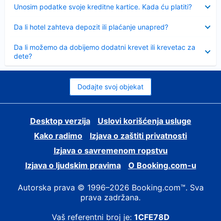
Sažeto
Unosim podatke svoje kreditne kartice. Kada ću platiti?
Sažeto
Da li hotel zahteva depozit ili plaćanje unapred?
Sažeto
Da li možemo da dobijemo dodatni krevet ili krevetac za
dete?
Dodajte svoj objekat
Desktop verzija
Uslovi korišćenja usluge
Kako radimo
Izjava o zaštiti privatnosti
Izjava o savremenom ropstvu
Izjava o ljudskim pravima
О Booking.com-u
Autorska prava © 1996–2026 Booking.com™. Sva
prava zadržana.
Vaš referentni broj je:
1CFE78D