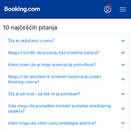
10 najčešćih pitanja
Sažeto
Šta je uključeno u cenu?
Sažeto
Mogu li izvršiti rezervaciju bez kreditne kartice?
Sažeto
Kako znam da je moja rezervacija potvrđena?
Sažeto
Mogu li da otkažem ili izmenim rezervaciju preko
Booking.com-a?
Sažeto
Šta je pin kod i za šta mi je potreban?
Sažeto
Gde mogu da pronađem kontakt podatke smeštajnog
objekta?
Sažeto
Kako mogu da vidim cenu smeštajne jedinice?