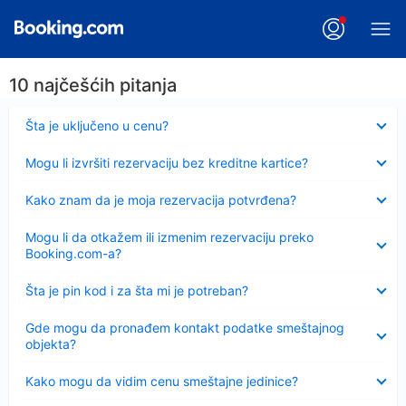
10 najčešćih pitanja
Sažeto
Šta je uključeno u cenu?
Sažeto
Mogu li izvršiti rezervaciju bez kreditne kartice?
Sažeto
Kako znam da je moja rezervacija potvrđena?
Sažeto
Mogu li da otkažem ili izmenim rezervaciju preko
Booking.com-a?
Sažeto
Šta je pin kod i za šta mi je potreban?
Sažeto
Gde mogu da pronađem kontakt podatke smeštajnog
objekta?
Sažeto
Kako mogu da vidim cenu smeštajne jedinice?