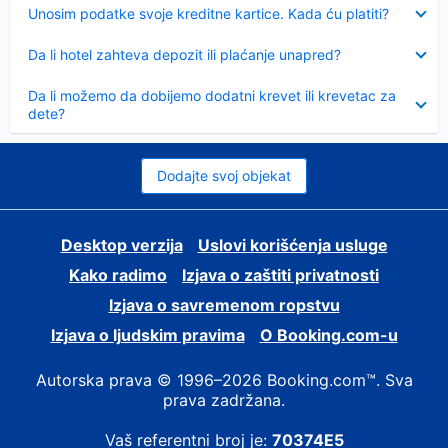
Sažeto
Unosim podatke svoje kreditne kartice. Kada ću platiti?
Sažeto
Da li hotel zahteva depozit ili plaćanje unapred?
Sažeto
Da li možemo da dobijemo dodatni krevet ili krevetac za
dete?
Dodajte svoj objekat
Desktop verzija
Uslovi korišćenja usluge
Kako radimo
Izjava o zaštiti privatnosti
Izjava o savremenom ropstvu
Izjava o ljudskim pravima
О Booking.com-u
Autorska prava © 1996–2026 Booking.com™. Sva
prava zadržana.
Vaš referentni broj je:
70374E5