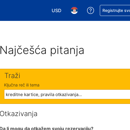
USD
Zatražite pomoć
Registrujte sv
Izaberite valutu. Vaša trenutna valu
Izaberite jezik. Vaš trenutn
Najčešća pitanja
Traži
Ključna reč ili tema
Otkazivanja
Da li mogu da otkažem svoju rezervaciju?