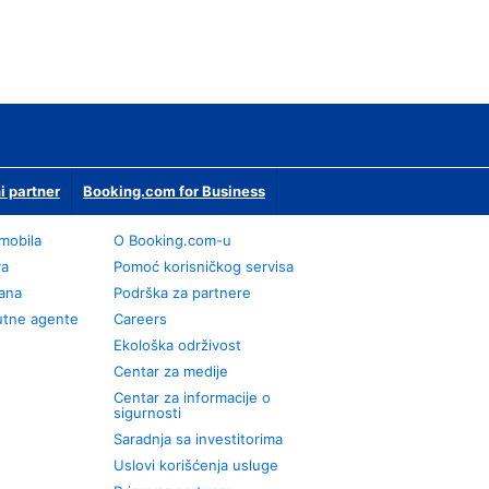
i partner
Booking.com for Business
omobila
О Booking.com-u
va
Pomoć korisničkog servisa
rana
Podrška za partnere
utne agente
Careers
Ekološka održivost
Centar za medije
Centar za informacije o
sigurnosti
Saradnja sa investitorima
Uslovi korišćenja usluge