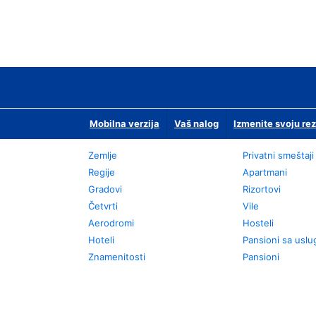
Mobilna verzija
Vaš nalog
Izmenite svoju rez
Zemlje
Privatni smeštaji
Regije
Apartmani
Gradovi
Rizortovi
Četvrti
Vile
Aerodromi
Hosteli
Hoteli
Pansioni sa usl
Znamenitosti
Pansioni