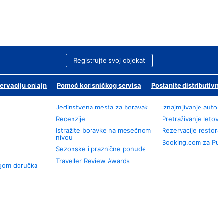
Registrujte svoj objekat
ervaciju onlajn
Pomoć korisničkog servisa
Postanite distributivn
Jedinstvena mesta za boravak
Iznajmljivanje aut
Recenzije
Pretraživanje leto
Istražite boravke na mesečnom
Rezervacije resto
nivou
Booking.com za P
Sezonske i praznične ponude
Traveller Review Awards
ugom doručka