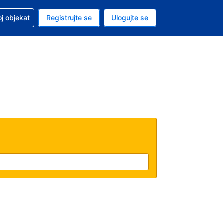
 u vezi sa rezervacijom
oj objekat
Registrujte se
Ulogujte se
ta je američki dolar
i jezik je Srpskom