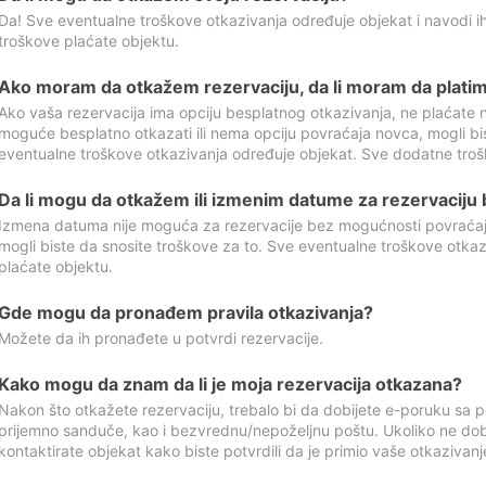
Da! Sve eventualne troškove otkazivanja određuje objekat i navodi ih
troškove plaćate objektu.
Ako moram da otkažem rezervaciju, da li moram da platim
Ako vaša rezervacija ima opciju besplatnog otkazivanja, ne plaćate n
moguće besplatno otkazati ili nema opciju povraćaja novca, mogli bi
eventualne troškove otkazivanja određuje objekat. Sve dodatne troš
Da li mogu da otkažem ili izmenim datume za rezervaciju
Izmena datuma nije moguća za rezervacije bez mogućnosti povraćaja
mogli biste da snosite troškove za to. Sve eventualne troškove otka
plaćate objektu.
Gde mogu da pronađem pravila otkazivanja?
Možete da ih pronađete u potvrdi rezervacije.
Kako mogu da znam da li je moja rezervacija otkazana?
Nakon što otkažete rezervaciju, trebalo bi da dobijete e-poruku sa p
prijemno sanduče, kao i bezvrednu/nepoželjnu poštu. Ukoliko ne dob
kontaktirate objekat kako biste potvrdili da je primio vaše otkazivanj