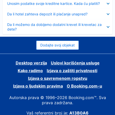
Sažeto
Unosim podatke svoje kreditne kartice. Kada ću platiti?
Sažeto
Da li hotel zahteva depozit ili plaćanje unapred?
Sažeto
Da li možemo da dobijemo dodatni krevet ili krevetac za
dete?
Dodajte svoj objekat
Desktop verzija
Uslovi korišćenja usluge
Kako radimo
Izjava o zaštiti privatnosti
Izjava o savremenom ropstvu
Izjava o ljudskim pravima
О Booking.com-u
Autorska prava © 1996–2026 Booking.com™. Sva
prava zadržana.
Vaš referentni broj je:
A13B0A6