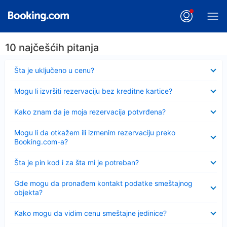
10 najčešćih pitanja
Sažeto
Šta je uključeno u cenu?
Sažeto
Mogu li izvršiti rezervaciju bez kreditne kartice?
Sažeto
Kako znam da je moja rezervacija potvrđena?
Sažeto
Mogu li da otkažem ili izmenim rezervaciju preko
Booking.com-a?
Sažeto
Šta je pin kod i za šta mi je potreban?
Sažeto
Gde mogu da pronađem kontakt podatke smeštajnog
objekta?
Sažeto
Kako mogu da vidim cenu smeštajne jedinice?