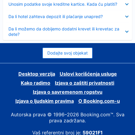
Sažeto
Unosim podatke svoje kreditne kartice. Kada ću platiti?
Sažeto
Da li hotel zahteva depozit ili plaćanje unapred?
Sažeto
Da li možemo da dobijemo dodatni krevet ili krevetac za
dete?
Dodajte svoj objekat
Desktop verzija
Uslovi korišćenja usluge
Kako radimo
Izjava o zaštiti privatnosti
Izjava o savremenom ropstvu
Izjava o ljudskim pravima
О Booking.com-u
Autorska prava © 1996–2026 Booking.com™. Sva
prava zadržana.
Vaš referentni broj je:
59021F1