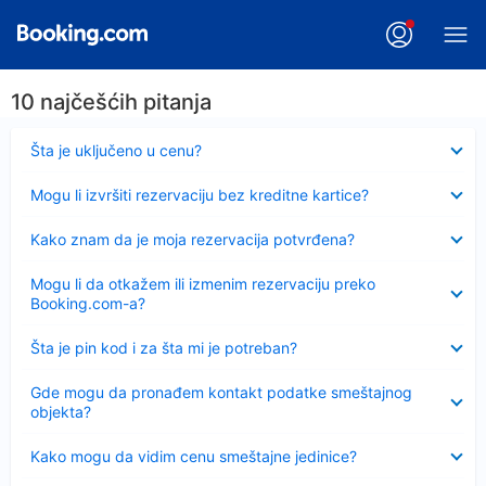
10 najčešćih pitanja
Sažeto
Šta je uključeno u cenu?
Sažeto
Mogu li izvršiti rezervaciju bez kreditne kartice?
Sažeto
Kako znam da je moja rezervacija potvrđena?
Sažeto
Mogu li da otkažem ili izmenim rezervaciju preko
Booking.com-a?
Sažeto
Šta je pin kod i za šta mi je potreban?
Sažeto
Gde mogu da pronađem kontakt podatke smeštajnog
objekta?
Sažeto
Kako mogu da vidim cenu smeštajne jedinice?