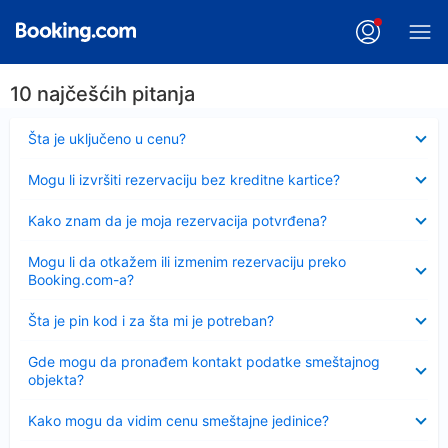
10 najčešćih pitanja
Sažeto
Šta je uključeno u cenu?
Sažeto
Mogu li izvršiti rezervaciju bez kreditne kartice?
Sažeto
Kako znam da je moja rezervacija potvrđena?
Sažeto
Mogu li da otkažem ili izmenim rezervaciju preko
Booking.com-a?
Sažeto
Šta je pin kod i za šta mi je potreban?
Sažeto
Gde mogu da pronađem kontakt podatke smeštajnog
objekta?
Sažeto
Kako mogu da vidim cenu smeštajne jedinice?