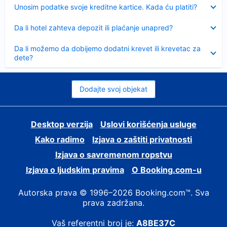
Sažeto
Unosim podatke svoje kreditne kartice. Kada ću platiti?
Sažeto
Da li hotel zahteva depozit ili plaćanje unapred?
Sažeto
Da li možemo da dobijemo dodatni krevet ili krevetac za
dete?
Dodajte svoj objekat
Desktop verzija
Uslovi korišćenja usluge
Kako radimo
Izjava o zaštiti privatnosti
Izjava o savremenom ropstvu
Izjava o ljudskim pravima
О Booking.com-u
Autorska prava © 1996–2026 Booking.com™. Sva
prava zadržana.
Vaš referentni broj je:
A8BE37C