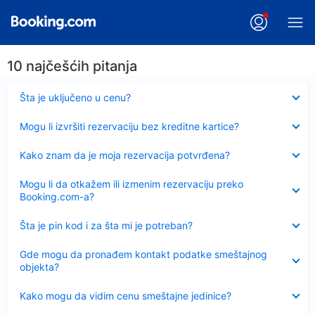
10 najčešćih pitanja
Sažeto
Šta je uključeno u cenu?
Sažeto
Mogu li izvršiti rezervaciju bez kreditne kartice?
Sažeto
Kako znam da je moja rezervacija potvrđena?
Sažeto
Mogu li da otkažem ili izmenim rezervaciju preko
Booking.com-a?
Sažeto
Šta je pin kod i za šta mi je potreban?
Sažeto
Gde mogu da pronađem kontakt podatke smeštajnog
objekta?
Sažeto
Kako mogu da vidim cenu smeštajne jedinice?