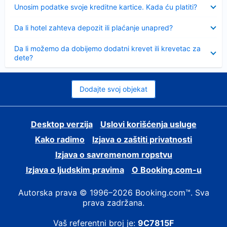
Sažeto
Unosim podatke svoje kreditne kartice. Kada ću platiti?
Sažeto
Da li hotel zahteva depozit ili plaćanje unapred?
Sažeto
Da li možemo da dobijemo dodatni krevet ili krevetac za
dete?
Dodajte svoj objekat
Desktop verzija
Uslovi korišćenja usluge
Kako radimo
Izjava o zaštiti privatnosti
Izjava o savremenom ropstvu
Izjava o ljudskim pravima
О Booking.com-u
Autorska prava © 1996–2026 Booking.com™. Sva
prava zadržana.
Vaš referentni broj je:
9C7815F