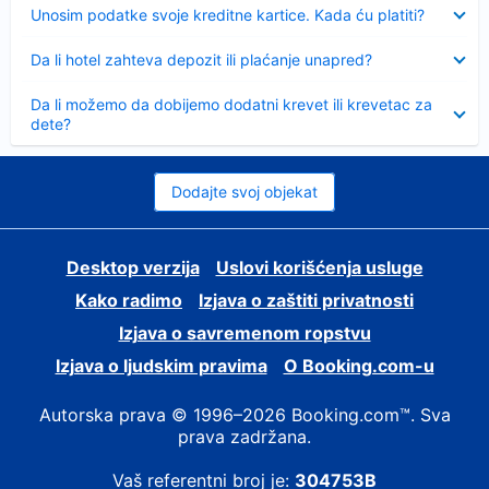
Sažeto
Unosim podatke svoje kreditne kartice. Kada ću platiti?
Sažeto
Da li hotel zahteva depozit ili plaćanje unapred?
Sažeto
Da li možemo da dobijemo dodatni krevet ili krevetac za
dete?
Dodajte svoj objekat
Desktop verzija
Uslovi korišćenja usluge
Kako radimo
Izjava o zaštiti privatnosti
Izjava o savremenom ropstvu
Izjava o ljudskim pravima
О Booking.com-u
Autorska prava © 1996–2026 Booking.com™. Sva
prava zadržana.
Vaš referentni broj je:
304753B