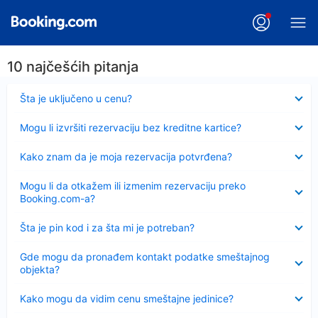
10 najčešćih pitanja
Sažeto
Šta je uključeno u cenu?
Sažeto
Mogu li izvršiti rezervaciju bez kreditne kartice?
Sažeto
Kako znam da je moja rezervacija potvrđena?
Sažeto
Mogu li da otkažem ili izmenim rezervaciju preko
Booking.com-a?
Sažeto
Šta je pin kod i za šta mi je potreban?
Sažeto
Gde mogu da pronađem kontakt podatke smeštajnog
objekta?
Sažeto
Kako mogu da vidim cenu smeštajne jedinice?