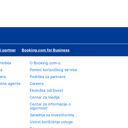
i partner
Booking.com for Business
omobila
О Booking.com-u
va
Pomoć korisničkog servisa
rana
Podrška za partnere
utne agente
Careers
Ekološka održivost
Centar za medije
Centar za informacije o
sigurnosti
Saradnja sa investitorima
Uslovi korišćenja usluge