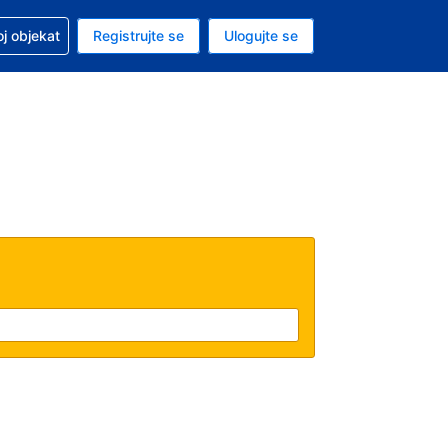
 u vezi sa rezervacijom
oj objekat
Registrujte se
Ulogujte se
ta je američki dolar
i jezik je Srpskom