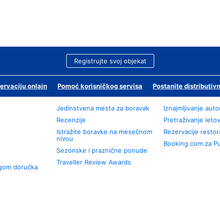
Registrujte svoj objekat
ervaciju onlajn
Pomoć korisničkog servisa
Postanite distributivn
Jedinstvena mesta za boravak
Iznajmljivanje aut
Recenzije
Pretraživanje leto
Istražite boravke na mesečnom
Rezervacije resto
nivou
Booking.com za P
Sezonske i praznične ponude
Traveller Review Awards
ugom doručka