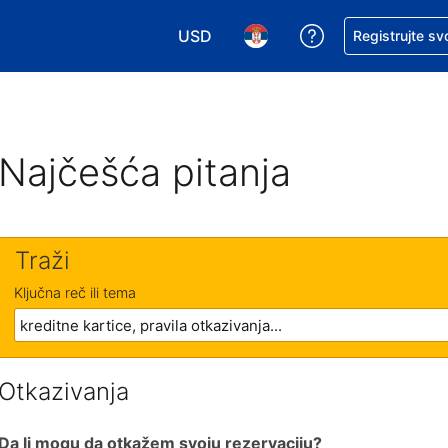
USD
Zatražite pomoć
Registrujte sv
Izaberite valutu. Vaša trenutna valu
Izaberite jezik. Vaš trenutn
Najčešća pitanja
Traži
Ključna reč ili tema
Otkazivanja
Da li mogu da otkažem svoju rezervaciju?