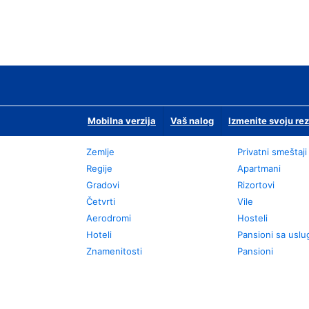
Mobilna verzija
Vaš nalog
Izmenite svoju rez
Zemlje
Privatni smeštaji
Regije
Apartmani
Gradovi
Rizortovi
Četvrti
Vile
Aerodromi
Hosteli
Hoteli
Pansioni sa usl
Znamenitosti
Pansioni