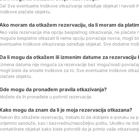
Da! Sve eventualne troškove otkazivanja određuje objekat i navodi ih
troškove plaćate objektu.
Ako moram da otkažem rezervaciju, da li moram da platim
Ako vaša rezervacija ima opciju besplatnog otkazivanja, ne plaćate n
moguće besplatno otkazati ili nema opciju povraćaja novca, mogli bi
eventualne troškove otkazivanja određuje objekat. Sve dodatne troš
Da li mogu da otkažem ili izmenim datume za rezervaciju
Izmena datuma nije moguća za rezervacije bez mogućnosti povraćaja
mogli biste da snosite troškove za to. Sve eventualne troškove otka
plaćate objektu.
Gde mogu da pronađem pravila otkazivanja?
Možete da ih pronađete u potvrdi rezervacije.
Kako mogu da znam da li je moja rezervacija otkazana?
Nakon što otkažete rezervaciju, trebalo bi da dobijete e-poruku sa p
prijemno sanduče, kao i bezvrednu/nepoželjnu poštu. Ukoliko ne dob
kontaktirate objekat kako biste potvrdili da je primio vaše otkazivanj