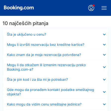
10 najčešćih pitanja
Sažeto
Šta je uključeno u cenu?
Sažeto
Mogu li izvršiti rezervaciju bez kreditne kartice?
Sažeto
Kako znam da je moja rezervacija potvrđena?
Sažeto
Mogu li da otkažem ili izmenim rezervaciju preko
Booking.com-a?
Sažeto
Šta je pin kod i za šta mi je potreban?
Sažeto
Gde mogu da pronađem kontakt podatke smeštajnog
objekta?
Sažeto
Kako mogu da vidim cenu smeštajne jedinice?