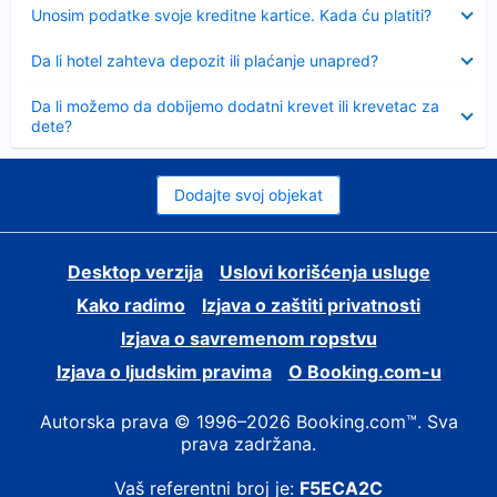
Sažeto
Unosim podatke svoje kreditne kartice. Kada ću platiti?
Sažeto
Da li hotel zahteva depozit ili plaćanje unapred?
Sažeto
Da li možemo da dobijemo dodatni krevet ili krevetac za
dete?
Dodajte svoj objekat
Desktop verzija
Uslovi korišćenja usluge
Kako radimo
Izjava o zaštiti privatnosti
Izjava o savremenom ropstvu
Izjava o ljudskim pravima
О Booking.com-u
Autorska prava © 1996–2026 Booking.com™. Sva
prava zadržana.
Vaš referentni broj je:
F5ECA2C