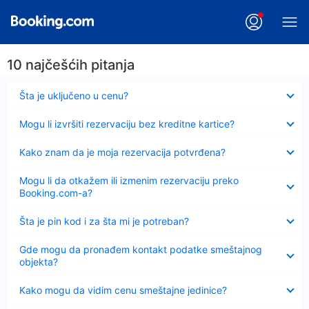
10 najčešćih pitanja
Sažeto
Šta je uključeno u cenu?
Sažeto
Mogu li izvršiti rezervaciju bez kreditne kartice?
Sažeto
Kako znam da je moja rezervacija potvrđena?
Sažeto
Mogu li da otkažem ili izmenim rezervaciju preko
Booking.com-a?
Sažeto
Šta je pin kod i za šta mi je potreban?
Sažeto
Gde mogu da pronađem kontakt podatke smeštajnog
objekta?
Sažeto
Kako mogu da vidim cenu smeštajne jedinice?