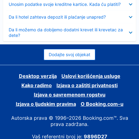
Sažeto
Unosim podatke svoje kreditne kartice. Kada ću platiti?
Sažeto
Da li hotel zahteva depozit ili plaćanje unapred?
Sažeto
Da li možemo da dobijemo dodatni krevet ili krevetac za
dete?
Dodajte svoj objekat
Desktop verzija
Uslovi korišćenja usluge
Kako radimo
Izjava o zaštiti privatnosti
Izjava o savremenom ropstvu
Izjava o ljudskim pravima
О Booking.com-u
Autorska prava © 1996–2026 Booking.com™. Sva
prava zadržana.
Vaš referentni broj je:
9896D27