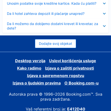
Sažeto
Unosim podatke svoje kreditne kartice. Kada ću platiti?
Sažeto
Da li hotel zahteva depozit ili plaćanje unapred?
Sažeto
Da li možemo da dobijemo dodatni krevet ili krevetac za
dete?
Dodajte svoj objekat
Desktop verzija
Uslovi korišćenja usluge
Kako radimo
Izjava o zaštiti privatnosti
Izjava o savremenom ropstvu
Izjava o ljudskim pravima
О Booking.com-u
Autorska prava © 1996–2026 Booking.com™. Sva
prava zadržana.
Vaš referentni broj je:
E412D40