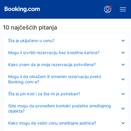
10 najčešćih pitanja
Sažeto
Šta je uključeno u cenu?
Sažeto
Mogu li izvršiti rezervaciju bez kreditne kartice?
Sažeto
Kako znam da je moja rezervacija potvrđena?
Sažeto
Mogu li da otkažem ili izmenim rezervaciju preko
Booking.com-a?
Sažeto
Šta je pin kod i za šta mi je potreban?
Sažeto
Gde mogu da pronađem kontakt podatke smeštajnog
objekta?
Sažeto
Kako mogu da vidim cenu smeštajne jedinice?