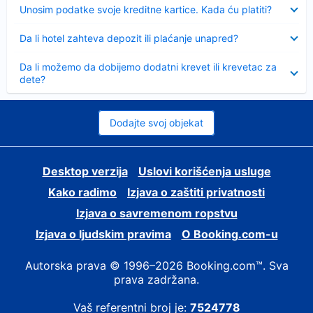
Sažeto
Unosim podatke svoje kreditne kartice. Kada ću platiti?
Sažeto
Da li hotel zahteva depozit ili plaćanje unapred?
Sažeto
Da li možemo da dobijemo dodatni krevet ili krevetac za
dete?
Dodajte svoj objekat
Desktop verzija
Uslovi korišćenja usluge
Kako radimo
Izjava o zaštiti privatnosti
Izjava o savremenom ropstvu
Izjava o ljudskim pravima
О Booking.com-u
Autorska prava © 1996–2026 Booking.com™. Sva
prava zadržana.
Vaš referentni broj je:
7524778