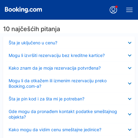
10 najčešćih pitanja
Sažeto
Šta je uključeno u cenu?
Sažeto
Mogu li izvršiti rezervaciju bez kreditne kartice?
Sažeto
Kako znam da je moja rezervacija potvrđena?
Sažeto
Mogu li da otkažem ili izmenim rezervaciju preko
Booking.com-a?
Sažeto
Šta je pin kod i za šta mi je potreban?
Sažeto
Gde mogu da pronađem kontakt podatke smeštajnog
objekta?
Sažeto
Kako mogu da vidim cenu smeštajne jedinice?