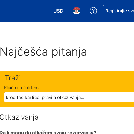
USD
Zatražite pomoć
Registrujte sv
Izaberite valutu. Vaša trenutna valu
Izaberite jezik. Vaš trenutn
Najčešća pitanja
Traži
Ključna reč ili tema
Otkazivanja
Da li mogu da otkažem svoju rezervaciju?