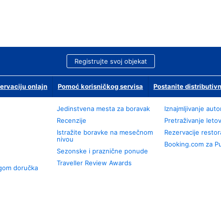
Registrujte svoj objekat
ervaciju onlajn
Pomoć korisničkog servisa
Postanite distributivn
Jedinstvena mesta za boravak
Iznajmljivanje aut
Recenzije
Pretraživanje leto
Istražite boravke na mesečnom
Rezervacije resto
nivou
Booking.com za P
Sezonske i praznične ponude
Traveller Review Awards
ugom doručka