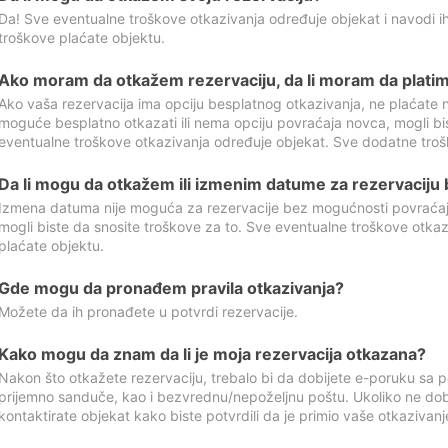
Da! Sve eventualne troškove otkazivanja određuje objekat i navodi ih
troškove plaćate objektu.
Ako moram da otkažem rezervaciju, da li moram da platim
Ako vaša rezervacija ima opciju besplatnog otkazivanja, ne plaćate n
moguće besplatno otkazati ili nema opciju povraćaja novca, mogli bi
eventualne troškove otkazivanja određuje objekat. Sve dodatne troš
Da li mogu da otkažem ili izmenim datume za rezervaciju
Izmena datuma nije moguća za rezervacije bez mogućnosti povraćaja
mogli biste da snosite troškove za to. Sve eventualne troškove otka
plaćate objektu.
Gde mogu da pronađem pravila otkazivanja?
Možete da ih pronađete u potvrdi rezervacije.
Kako mogu da znam da li je moja rezervacija otkazana?
Nakon što otkažete rezervaciju, trebalo bi da dobijete e-poruku sa p
prijemno sanduče, kao i bezvrednu/nepoželjnu poštu. Ukoliko ne dob
kontaktirate objekat kako biste potvrdili da je primio vaše otkazivanj