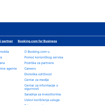
i partner
Booking.com for Business
omobila
О Booking.com-u
va
Pomoć korisničkog servisa
rana
Podrška za partnere
utne agente
Careers
Ekološka održivost
Centar za medije
Centar za informacije o
sigurnosti
Saradnja sa investitorima
Uslovi korišćenja usluge