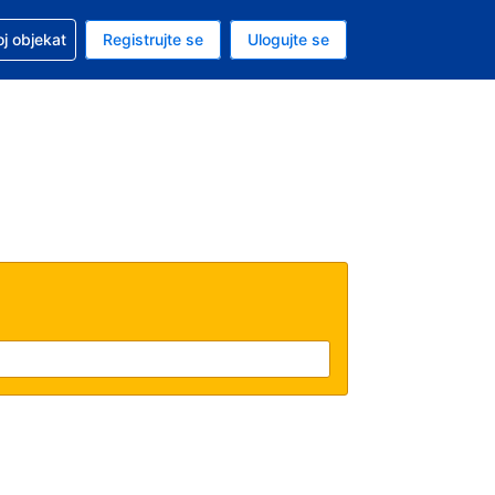
 u vezi sa rezervacijom
oj objekat
Registrujte se
Ulogujte se
ta je američki dolar
i jezik je Srpskom