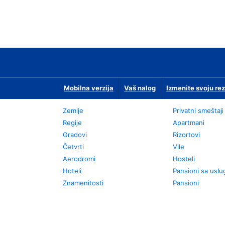
Mobilna verzija
Vaš nalog
Izmenite svoju rez
Zemlje
Privatni smeštaji
Regije
Apartmani
Gradovi
Rizortovi
Četvrti
Vile
Aerodromi
Hosteli
Hoteli
Pansioni sa usl
Znamenitosti
Pansioni