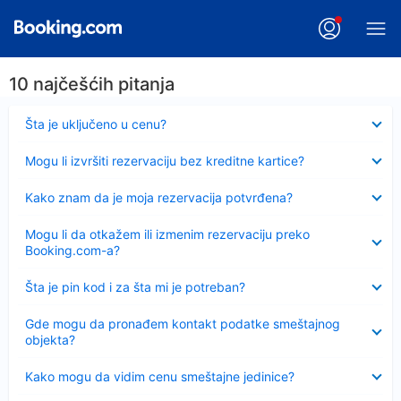
10 najčešćih pitanja
Sažeto
Šta je uključeno u cenu?
Sažeto
Mogu li izvršiti rezervaciju bez kreditne kartice?
Sažeto
Kako znam da je moja rezervacija potvrđena?
Sažeto
Mogu li da otkažem ili izmenim rezervaciju preko
Booking.com-a?
Sažeto
Šta je pin kod i za šta mi je potreban?
Sažeto
Gde mogu da pronađem kontakt podatke smeštajnog
objekta?
Sažeto
Kako mogu da vidim cenu smeštajne jedinice?