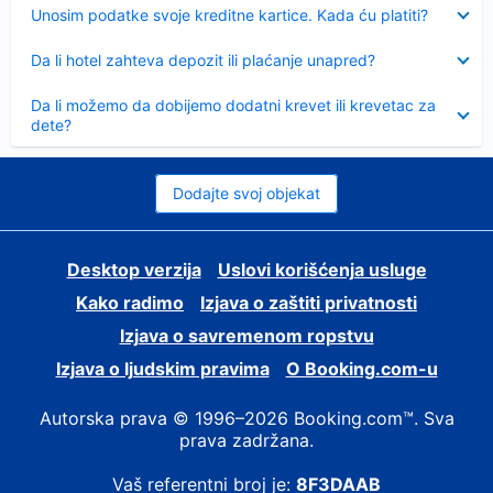
Sažeto
Unosim podatke svoje kreditne kartice. Kada ću platiti?
Sažeto
Da li hotel zahteva depozit ili plaćanje unapred?
Sažeto
Da li možemo da dobijemo dodatni krevet ili krevetac za
dete?
Dodajte svoj objekat
Desktop verzija
Uslovi korišćenja usluge
Kako radimo
Izjava o zaštiti privatnosti
Izjava o savremenom ropstvu
Izjava o ljudskim pravima
О Booking.com-u
Autorska prava © 1996–2026 Booking.com™. Sva
prava zadržana.
Vaš referentni broj je:
8F3DAAB