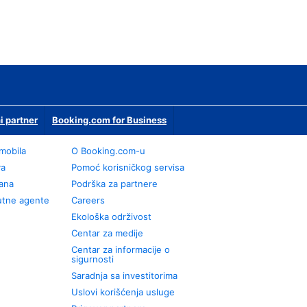
i partner
Booking.com for Business
omobila
О Booking.com-u
va
Pomoć korisničkog servisa
rana
Podrška za partnere
utne agente
Careers
Ekološka održivost
Centar za medije
Centar za informacije o
sigurnosti
Saradnja sa investitorima
Uslovi korišćenja usluge