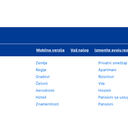
Mobilna verzija
Vaš nalog
Izmenite svoju rez
Zemlje
Privatni smeštaji
Regije
Apartmani
Gradovi
Rizortovi
Četvrti
Vile
Aerodromi
Hosteli
Hoteli
Pansioni sa usl
Znamenitosti
Pansioni