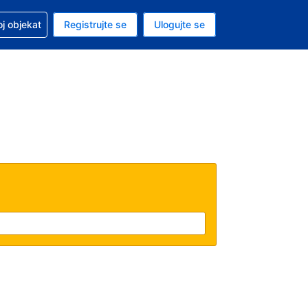
 u vezi sa rezervacijom
oj objekat
Registrujte se
Ulogujte se
ta je dinar
i jezik je Srpskom