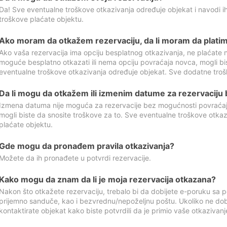
Da! Sve eventualne troškove otkazivanja određuje objekat i navodi ih
troškove plaćate objektu.
Ako moram da otkažem rezervaciju, da li moram da platim
Ako vaša rezervacija ima opciju besplatnog otkazivanja, ne plaćate n
moguće besplatno otkazati ili nema opciju povraćaja novca, mogli bi
eventualne troškove otkazivanja određuje objekat. Sve dodatne troš
Da li mogu da otkažem ili izmenim datume za rezervaciju
Izmena datuma nije moguća za rezervacije bez mogućnosti povraćaja
mogli biste da snosite troškove za to. Sve eventualne troškove otka
plaćate objektu.
Gde mogu da pronađem pravila otkazivanja?
Možete da ih pronađete u potvrdi rezervacije.
Kako mogu da znam da li je moja rezervacija otkazana?
Nakon što otkažete rezervaciju, trebalo bi da dobijete e-poruku sa p
prijemno sanduče, kao i bezvrednu/nepoželjnu poštu. Ukoliko ne dob
kontaktirate objekat kako biste potvrdili da je primio vaše otkazivanj