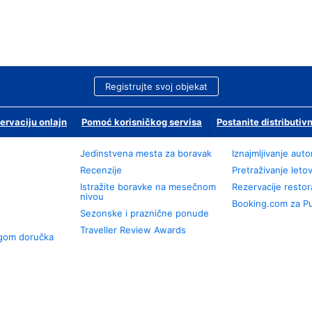
Registrujte svoj objekat
ervaciju onlajn
Pomoć korisničkog servisa
Postanite distributivn
Jedinstvena mesta za boravak
Iznajmljivanje aut
Recenzije
Pretraživanje leto
Istražite boravke na mesečnom
Rezervacije resto
nivou
Booking.com za P
Sezonske i praznične ponude
Traveller Review Awards
ugom doručka