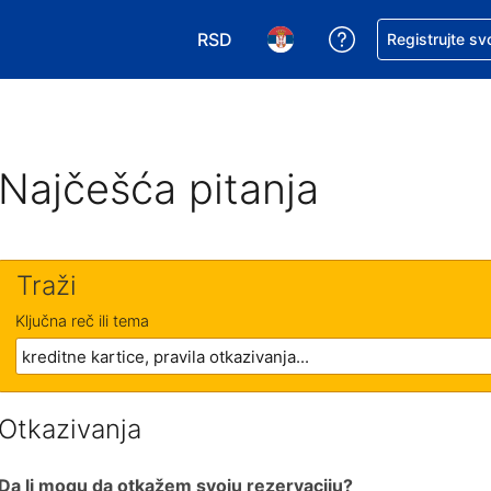
RSD
Zatražite pomoć
Registrujte sv
Izaberite valutu. Vaša trenutna valu
Izaberite jezik. Vaš trenutn
Najčešća pitanja
Traži
Ključna reč ili tema
Otkazivanja
Da li mogu da otkažem svoju rezervaciju?