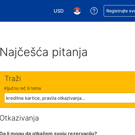
USD
Zatražite pomoć
Registrujte sv
Izaberite valutu. Vaša trenutna valu
Izaberite jezik. Vaš trenutn
Najčešća pitanja
Traži
Ključna reč ili tema
Otkazivanja
Da li mogu da otkažem svoju rezervaciju?