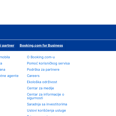
i partner
Booking.com for Business
omobila
О Booking.com-u
va
Pomoć korisničkog servisa
rana
Podrška za partnere
utne agente
Careers
Ekološka održivost
Centar za medije
Centar za informacije o
sigurnosti
Saradnja sa investitorima
Uslovi korišćenja usluge