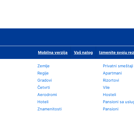
Mobilna verzija
Vaš nalog
Izmenite svoju rez
Zemlje
Privatni smeštaji
Regije
Apartmani
Gradovi
Rizortovi
Četvrti
Vile
Aerodromi
Hosteli
Hoteli
Pansioni sa usl
Znamenitosti
Pansioni