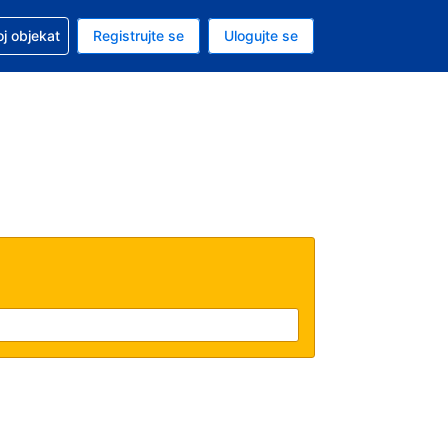
 u vezi sa rezervacijom
oj objekat
Registrujte se
Ulogujte se
ta je američki dolar
i jezik je Srpskom