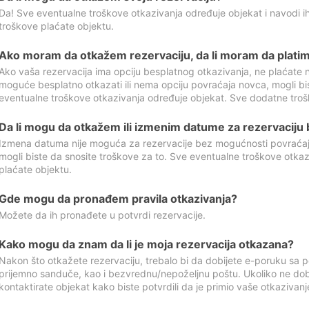
Da! Sve eventualne troškove otkazivanja određuje objekat i navodi ih
troškove plaćate objektu.
Ako moram da otkažem rezervaciju, da li moram da platim
Ako vaša rezervacija ima opciju besplatnog otkazivanja, ne plaćate n
moguće besplatno otkazati ili nema opciju povraćaja novca, mogli bi
eventualne troškove otkazivanja određuje objekat. Sve dodatne troš
Da li mogu da otkažem ili izmenim datume za rezervaciju
Izmena datuma nije moguća za rezervacije bez mogućnosti povraćaja
mogli biste da snosite troškove za to. Sve eventualne troškove otka
plaćate objektu.
Gde mogu da pronađem pravila otkazivanja?
Možete da ih pronađete u potvrdi rezervacije.
Kako mogu da znam da li je moja rezervacija otkazana?
Nakon što otkažete rezervaciju, trebalo bi da dobijete e-poruku sa p
prijemno sanduče, kao i bezvrednu/nepoželjnu poštu. Ukoliko ne dob
kontaktirate objekat kako biste potvrdili da je primio vaše otkazivanj