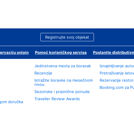
Registrujte svoj objekat
ervaciju onlajn
Pomoć korisničkog servisa
Postanite distributivn
Jedinstvena mesta za boravak
Iznajmljivanje aut
Recenzije
Pretraživanje leto
Istražite boravke na mesečnom
Rezervacije resto
nivou
Booking.com za P
Sezonske i praznične ponude
Traveller Review Awards
ugom doručka