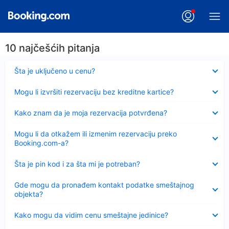
10 najčešćih pitanja
Sažeto
Šta je uključeno u cenu?
Sažeto
Mogu li izvršiti rezervaciju bez kreditne kartice?
Sažeto
Kako znam da je moja rezervacija potvrđena?
Sažeto
Mogu li da otkažem ili izmenim rezervaciju preko
Booking.com-a?
Sažeto
Šta je pin kod i za šta mi je potreban?
Sažeto
Gde mogu da pronađem kontakt podatke smeštajnog
objekta?
Sažeto
Kako mogu da vidim cenu smeštajne jedinice?