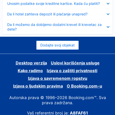
Sažeto
Unosim podatke svoje kreditne kartice. Kada ću platiti?
Sažeto
Da li hotel zahteva depozit ili plaćanje unapred?
Sažeto
Da li možemo da dobijemo dodatni krevet ili krevetac za
dete?
Dodajte svoj objekat
Desktop verzija
Uslovi korišćenja usluge
Kako radimo
Izjava o zaštiti privatnosti
Izjava o savremenom ropstvu
Izjava o ljudskim pravima
О Booking.com-u
Autorska prava © 1996–2026 Booking.com™. Sva
prava zadržana.
Vaš referentni broj je:
A8FAF61