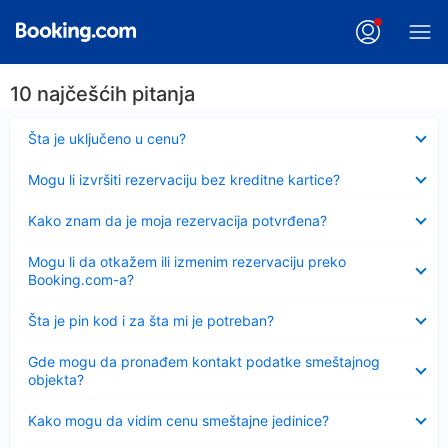
10 najčešćih pitanja
Sažeto
Šta je uključeno u cenu?
Sažeto
Mogu li izvršiti rezervaciju bez kreditne kartice?
Sažeto
Kako znam da je moja rezervacija potvrđena?
Sažeto
Mogu li da otkažem ili izmenim rezervaciju preko
Booking.com-a?
Sažeto
Šta je pin kod i za šta mi je potreban?
Sažeto
Gde mogu da pronađem kontakt podatke smeštajnog
objekta?
Sažeto
Kako mogu da vidim cenu smeštajne jedinice?