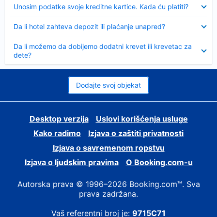
Sažeto
Unosim podatke svoje kreditne kartice. Kada ću platiti?
Sažeto
Da li hotel zahteva depozit ili plaćanje unapred?
Sažeto
Da li možemo da dobijemo dodatni krevet ili krevetac za
dete?
Dodajte svoj objekat
Desktop verzija
Uslovi korišćenja usluge
Kako radimo
Izjava o zaštiti privatnosti
Izjava o savremenom ropstvu
Izjava o ljudskim pravima
О Booking.com-u
Autorska prava © 1996–2026 Booking.com™. Sva
prava zadržana.
Vaš referentni broj je:
9715C71