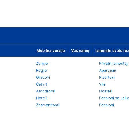
Mobilna verzija
Vaš nalog
Izmenite svoju rez
Zemlje
Privatni smeštaji
Regije
Apartmani
Gradovi
Rizortovi
Četvrti
Vile
Aerodromi
Hosteli
Hoteli
Pansioni sa usl
Znamenitosti
Pansioni