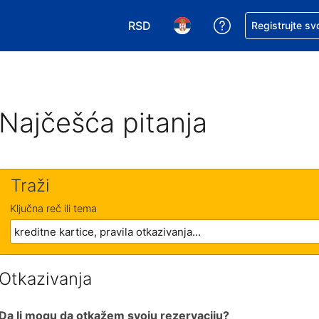
RSD
Zatražite pomoć
Registrujte sv
Izaberite valutu. Vaša trenutna valu
Izaberite jezik. Vaš trenutn
Najčešća pitanja
Traži
Ključna reč ili tema
Otkazivanja
Da li mogu da otkažem svoju rezervaciju?