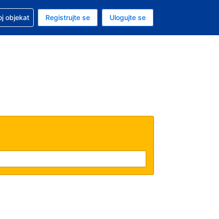
 u vezi sa rezervacijom
oj objekat
Registrujte se
Ulogujte se
ta je dinar
i jezik je Srpskom