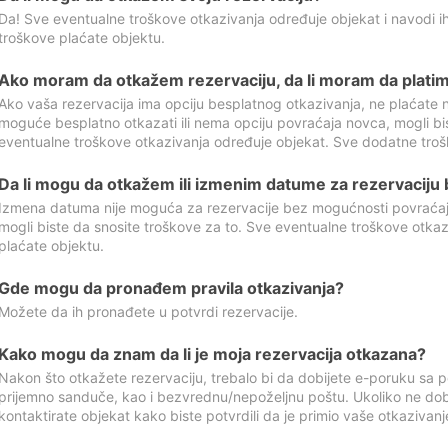
Da! Sve eventualne troškove otkazivanja određuje objekat i navodi ih
troškove plaćate objektu.
Ako moram da otkažem rezervaciju, da li moram da platim
Ako vaša rezervacija ima opciju besplatnog otkazivanja, ne plaćate n
moguće besplatno otkazati ili nema opciju povraćaja novca, mogli bi
eventualne troškove otkazivanja određuje objekat. Sve dodatne troš
Da li mogu da otkažem ili izmenim datume za rezervaciju
Izmena datuma nije moguća za rezervacije bez mogućnosti povraćaja
mogli biste da snosite troškove za to. Sve eventualne troškove otka
plaćate objektu.
Gde mogu da pronađem pravila otkazivanja?
Možete da ih pronađete u potvrdi rezervacije.
Kako mogu da znam da li je moja rezervacija otkazana?
Nakon što otkažete rezervaciju, trebalo bi da dobijete e-poruku sa p
prijemno sanduče, kao i bezvrednu/nepoželjnu poštu. Ukoliko ne dob
kontaktirate objekat kako biste potvrdili da je primio vaše otkazivanj