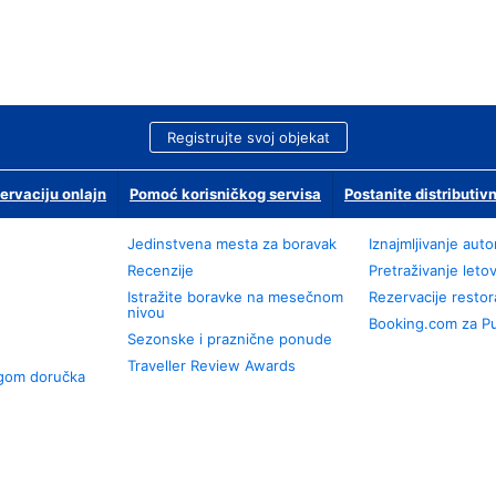
Registrujte svoj objekat
ervaciju onlajn
Pomoć korisničkog servisa
Postanite distributivn
Jedinstvena mesta za boravak
Iznajmljivanje aut
Recenzije
Pretraživanje leto
Istražite boravke na mesečnom
Rezervacije resto
nivou
Booking.com za P
Sezonske i praznične ponude
Traveller Review Awards
ugom doručka