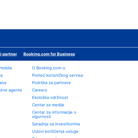
i partner
Booking.com for Business
omobila
О Booking.com-u
va
Pomoć korisničkog servisa
rana
Podrška za partnere
utne agente
Careers
Ekološka održivost
Centar za medije
Centar za informacije o
sigurnosti
Saradnja sa investitorima
Uslovi korišćenja usluge