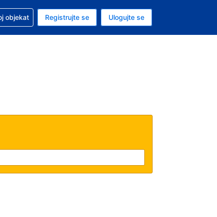
 u vezi sa rezervacijom
oj objekat
Registrujte se
Ulogujte se
ta je dinar
i jezik je Srpskom