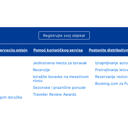
Registrujte svoj objekat
ervaciju onlajn
Pomoć korisničkog servisa
Postanite distributivn
Jedinstvena mesta za boravak
Iznajmljivanje aut
Recenzije
Pretraživanje leto
Istražite boravke na mesečnom
Rezervacije resto
nivou
Booking.com za P
Sezonske i praznične ponude
Traveller Review Awards
ugom doručka