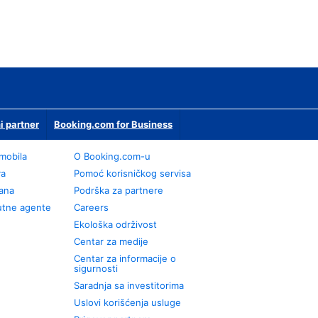
i partner
Booking.com for Business
omobila
О Booking.com-u
va
Pomoć korisničkog servisa
rana
Podrška za partnere
utne agente
Careers
Ekološka održivost
Centar za medije
Centar za informacije o
sigurnosti
Saradnja sa investitorima
Uslovi korišćenja usluge