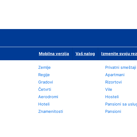
Mobilna verzija
Vaš nalog
Izmenite svoju rez
Zemlje
Privatni smeštaji
Regije
Apartmani
Gradovi
Rizortovi
Četvrti
Vile
Aerodromi
Hosteli
Hoteli
Pansioni sa usl
Znamenitosti
Pansioni