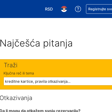
RSD
Zatražite pomoć
Registrujte sv
Izaberite valutu. Vaša trenutna valu
Izaberite jezik. Vaš trenutn
Najčešća pitanja
Traži
Ključna reč ili tema
Otkazivanja
Da li mogu da otkažem svoju rezervaciju?