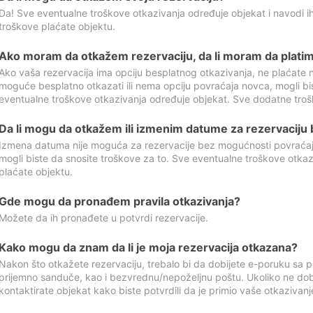
Da! Sve eventualne troškove otkazivanja određuje objekat i navodi ih
troškove plaćate objektu.
Ako moram da otkažem rezervaciju, da li moram da platim
Ako vaša rezervacija ima opciju besplatnog otkazivanja, ne plaćate n
moguće besplatno otkazati ili nema opciju povraćaja novca, mogli bi
eventualne troškove otkazivanja određuje objekat. Sve dodatne troš
Da li mogu da otkažem ili izmenim datume za rezervaciju
Izmena datuma nije moguća za rezervacije bez mogućnosti povraćaja
mogli biste da snosite troškove za to. Sve eventualne troškove otka
plaćate objektu.
Gde mogu da pronađem pravila otkazivanja?
Možete da ih pronađete u potvrdi rezervacije.
Kako mogu da znam da li je moja rezervacija otkazana?
Nakon što otkažete rezervaciju, trebalo bi da dobijete e-poruku sa p
prijemno sanduče, kao i bezvrednu/nepoželjnu poštu. Ukoliko ne dob
kontaktirate objekat kako biste potvrdili da je primio vaše otkazivanj