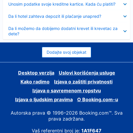
Sažeto
Unosim podatke svoje kreditne kartice. Kada ću platiti?
Sažeto
Da li hotel zahteva depozit ili plaćanje unapred?
Sažeto
Da li možemo da dobijemo dodatni krevet ili krevetac za
dete?
Dodajte svoj objekat
Desktop verzija
Uslovi korišćenja usluge
Kako radimo
Izjava o zaštiti privatnosti
Izjava o savremenom ropstvu
Izjava o ljudskim pravima
О Booking.com-u
Autorska prava © 1996–2026 Booking.com™. Sva
prava zadržana.
Vaš referentni broj je:
1A1F647