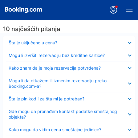
10 najčešćih pitanja
Sažeto
Šta je uključeno u cenu?
Sažeto
Mogu li izvršiti rezervaciju bez kreditne kartice?
Sažeto
Kako znam da je moja rezervacija potvrđena?
Sažeto
Mogu li da otkažem ili izmenim rezervaciju preko
Booking.com-a?
Sažeto
Šta je pin kod i za šta mi je potreban?
Sažeto
Gde mogu da pronađem kontakt podatke smeštajnog
objekta?
Sažeto
Kako mogu da vidim cenu smeštajne jedinice?