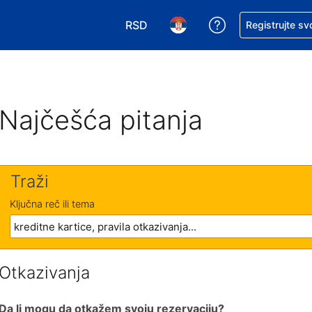
RSD
Zatražite pomoć
Registrujte sv
Izaberite valutu. Vaša trenutna valu
Izaberite jezik. Vaš trenutn
Najčešća pitanja
Traži
Ključna reč ili tema
Otkazivanja
Da li mogu da otkažem svoju rezervaciju?