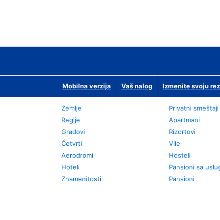
Mobilna verzija
Vaš nalog
Izmenite svoju rez
Zemlje
Privatni smeštaji
Regije
Apartmani
Gradovi
Rizortovi
Četvrti
Vile
Aerodromi
Hosteli
Hoteli
Pansioni sa usl
Znamenitosti
Pansioni