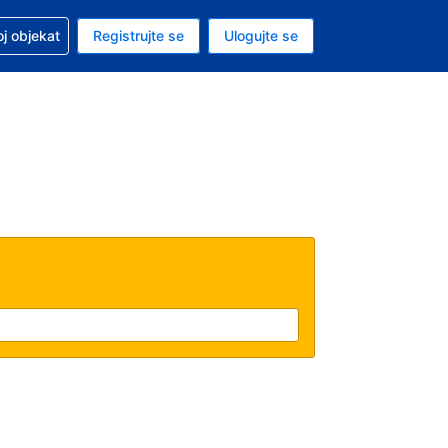
 u vezi sa rezervacijom
oj objekat
Registrujte se
Ulogujte se
ta je dinar
i jezik je Srpskom