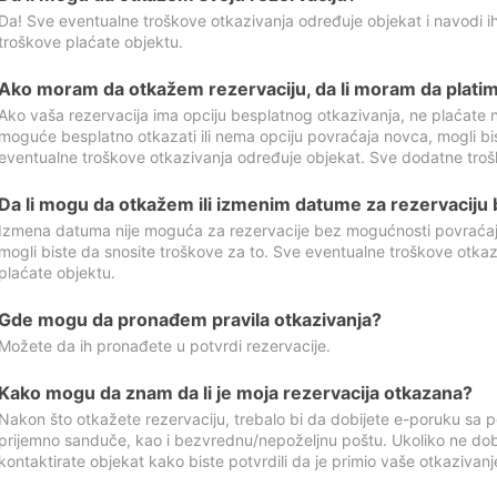
Da! Sve eventualne troškove otkazivanja određuje objekat i navodi ih
troškove plaćate objektu.
Ako moram da otkažem rezervaciju, da li moram da platim
Ako vaša rezervacija ima opciju besplatnog otkazivanja, ne plaćate n
moguće besplatno otkazati ili nema opciju povraćaja novca, mogli bi
eventualne troškove otkazivanja određuje objekat. Sve dodatne troš
Da li mogu da otkažem ili izmenim datume za rezervaciju
Izmena datuma nije moguća za rezervacije bez mogućnosti povraćaja
mogli biste da snosite troškove za to. Sve eventualne troškove otka
plaćate objektu.
Gde mogu da pronađem pravila otkazivanja?
Možete da ih pronađete u potvrdi rezervacije.
Kako mogu da znam da li je moja rezervacija otkazana?
Nakon što otkažete rezervaciju, trebalo bi da dobijete e-poruku sa p
prijemno sanduče, kao i bezvrednu/nepoželjnu poštu. Ukoliko ne dob
kontaktirate objekat kako biste potvrdili da je primio vaše otkazivanj