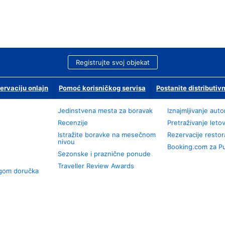
Registrujte svoj objekat
ervaciju onlajn
Pomoć korisničkog servisa
Postanite distributivn
Jedinstvena mesta za boravak
Iznajmljivanje aut
Recenzije
Pretraživanje leto
Istražite boravke na mesečnom
Rezervacije resto
nivou
Booking.com za P
Sezonske i praznične ponude
Traveller Review Awards
ugom doručka