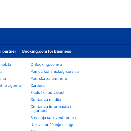
i partner
Booking.com for Business
omobila
О Booking.com-u
va
Pomoć korisničkog servisa
rana
Podrška za partnere
utne agente
Careers
Ekološka održivost
Centar za medije
Centar za informacije o
sigurnosti
Saradnja sa investitorima
Uslovi korišćenja usluge