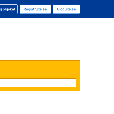
 u vezi sa rezervacijom
oj objekat
Registrujte se
Ulogujte se
ta je američki dolar
i jezik je Srpskom