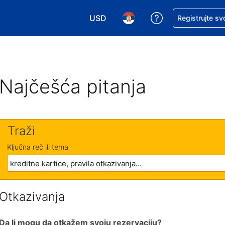
USD
Zatražite pomoć
Registrujte sv
Izaberite valutu. Vaša trenutna valu
Izaberite jezik. Vaš trenutn
Najčešća pitanja
Traži
Ključna reč ili tema
Otkazivanja
Da li mogu da otkažem svoju rezervaciju?