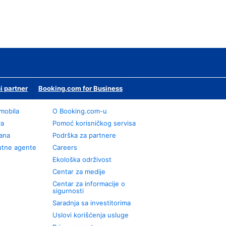
i partner
Booking.com for Business
omobila
О Booking.com-u
va
Pomoć korisničkog servisa
rana
Podrška za partnere
utne agente
Careers
Ekološka održivost
Centar za medije
Centar za informacije o
sigurnosti
Saradnja sa investitorima
Uslovi korišćenja usluge