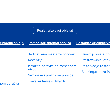
Registrujte svoj objekat
ervaciju onlajn
Pomoć korisničkog servisa
Postanite distributivn
Jedinstvena mesta za boravak
Iznajmljivanje aut
Recenzije
Pretraživanje leto
Istražite boravke na mesečnom
Rezervacije resto
nivou
Booking.com za P
Sezonske i praznične ponude
Traveller Review Awards
ugom doručka