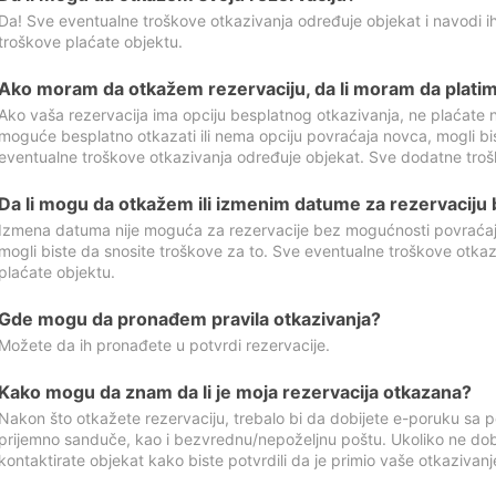
Da! Sve eventualne troškove otkazivanja određuje objekat i navodi ih
troškove plaćate objektu.
Ako moram da otkažem rezervaciju, da li moram da platim
Ako vaša rezervacija ima opciju besplatnog otkazivanja, ne plaćate n
moguće besplatno otkazati ili nema opciju povraćaja novca, mogli bi
eventualne troškove otkazivanja određuje objekat. Sve dodatne troš
Da li mogu da otkažem ili izmenim datume za rezervaciju
Izmena datuma nije moguća za rezervacije bez mogućnosti povraćaja
mogli biste da snosite troškove za to. Sve eventualne troškove otka
plaćate objektu.
Gde mogu da pronađem pravila otkazivanja?
Možete da ih pronađete u potvrdi rezervacije.
Kako mogu da znam da li je moja rezervacija otkazana?
Nakon što otkažete rezervaciju, trebalo bi da dobijete e-poruku sa p
prijemno sanduče, kao i bezvrednu/nepoželjnu poštu. Ukoliko ne dob
kontaktirate objekat kako biste potvrdili da je primio vaše otkazivanj