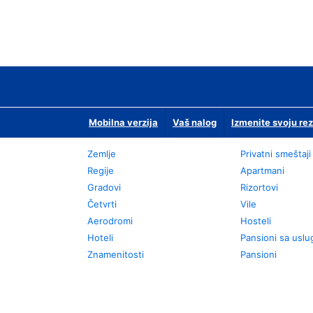
Mobilna verzija
Vaš nalog
Izmenite svoju rez
Zemlje
Privatni smeštaji
Regije
Apartmani
Gradovi
Rizortovi
Četvrti
Vile
Aerodromi
Hosteli
Hoteli
Pansioni sa usl
Znamenitosti
Pansioni