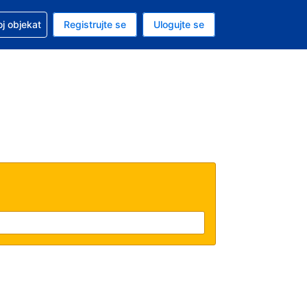
 u vezi sa rezervacijom
oj objekat
Registrujte se
Ulogujte se
ta je dinar
i jezik je Srpskom