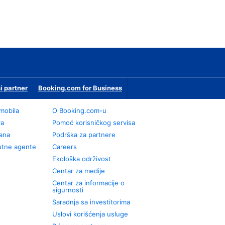
i partner
Booking.com for Business
omobila
О Booking.com-u
va
Pomoć korisničkog servisa
rana
Podrška za partnere
utne agente
Careers
Ekološka održivost
Centar za medije
Centar za informacije o
sigurnosti
Saradnja sa investitorima
Uslovi korišćenja usluge