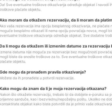
Da! Sve eventualne troškove otkazivanja određuje objekat i navodi ih
troškove plaćate objektu.
Ako moram da otkažem rezervaciju, da li moram da platim
Ako vaša rezervacija ima opciju besplatnog otkazivanja, ne plaćate n
moguće besplatno otkazati ili nema opciju povraćaja novca, mogli bi
eventualne troškove otkazivanja određuje objekat. Sve dodatne troš
Da li mogu da otkažem ili izmenim datume za rezervaciju
Izmena datuma nije moguća za rezervacije bez mogućnosti povraćaja
mogli biste da snosite troškove za to. Sve eventualne troškove otka
plaćate objektu.
Gde mogu da pronađem pravila otkazivanja?
Možete da ih pronađete u potvrdi rezervacije.
Kako mogu da znam da li je moja rezervacija otkazana?
Nakon što otkažete rezervaciju, trebalo bi da dobijete e-poruku sa p
prijemno sanduče, kao i bezvrednu/nepoželjnu poštu. Ukoliko ne dob
kontaktirate objekat kako biste potvrdili da je primio vaše otkazivanj