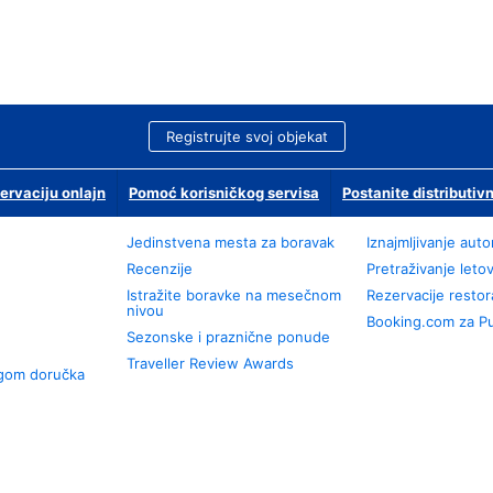
Registrujte svoj objekat
ervaciju onlajn
Pomoć korisničkog servisa
Postanite distributivn
Jedinstvena mesta za boravak
Iznajmljivanje aut
Recenzije
Pretraživanje leto
Istražite boravke na mesečnom
Rezervacije resto
nivou
Booking.com za P
Sezonske i praznične ponude
Traveller Review Awards
ugom doručka