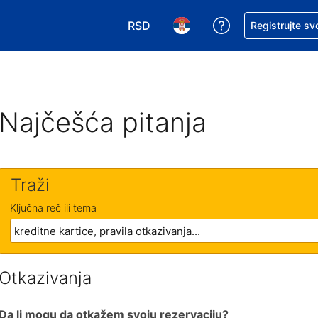
RSD
Zatražite pomoć
Registrujte sv
Izaberite valutu. Vaša trenutna valu
Izaberite jezik. Vaš trenutn
Najčešća pitanja
Traži
Ključna reč ili tema
Otkazivanja
Da li mogu da otkažem svoju rezervaciju?