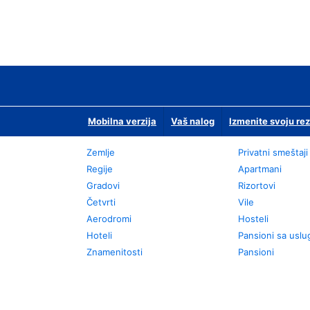
Mobilna verzija
Vaš nalog
Izmenite svoju rez
Zemlje
Privatni smeštaji
Regije
Apartmani
Gradovi
Rizortovi
Četvrti
Vile
Aerodromi
Hosteli
Hoteli
Pansioni sa usl
Znamenitosti
Pansioni