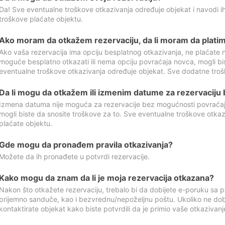
Da! Sve eventualne troškove otkazivanja određuje objekat i navodi ih
troškove plaćate objektu.
Ako moram da otkažem rezervaciju, da li moram da platim
Ako vaša rezervacija ima opciju besplatnog otkazivanja, ne plaćate n
moguće besplatno otkazati ili nema opciju povraćaja novca, mogli bi
eventualne troškove otkazivanja određuje objekat. Sve dodatne troš
Da li mogu da otkažem ili izmenim datume za rezervaciju
Izmena datuma nije moguća za rezervacije bez mogućnosti povraćaja
mogli biste da snosite troškove za to. Sve eventualne troškove otka
plaćate objektu.
Gde mogu da pronađem pravila otkazivanja?
Možete da ih pronađete u potvrdi rezervacije.
Kako mogu da znam da li je moja rezervacija otkazana?
Nakon što otkažete rezervaciju, trebalo bi da dobijete e-poruku sa p
prijemno sanduče, kao i bezvrednu/nepoželjnu poštu. Ukoliko ne dob
kontaktirate objekat kako biste potvrdili da je primio vaše otkazivanj