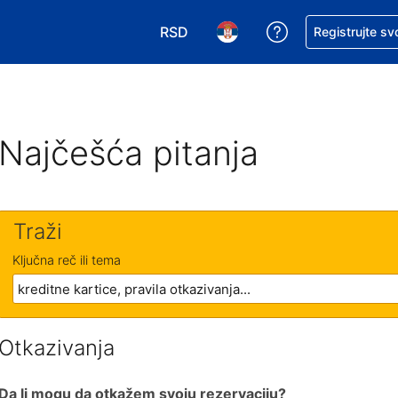
RSD
Zatražite pomoć
Registrujte sv
Izaberite valutu. Vaša trenutna valu
Izaberite jezik. Vaš trenutn
Najčešća pitanja
Traži
Ključna reč ili tema
Otkazivanja
Da li mogu da otkažem svoju rezervaciju?