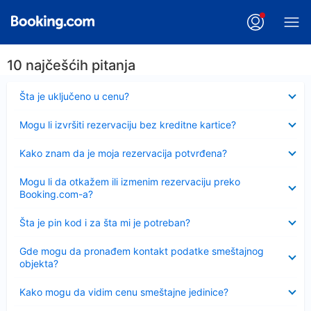
10 najčešćih pitanja
Sažeto
Šta je uključeno u cenu?
Sažeto
Mogu li izvršiti rezervaciju bez kreditne kartice?
Sažeto
Kako znam da je moja rezervacija potvrđena?
Sažeto
Mogu li da otkažem ili izmenim rezervaciju preko
Booking.com-a?
Sažeto
Šta je pin kod i za šta mi je potreban?
Sažeto
Gde mogu da pronađem kontakt podatke smeštajnog
objekta?
Sažeto
Kako mogu da vidim cenu smeštajne jedinice?