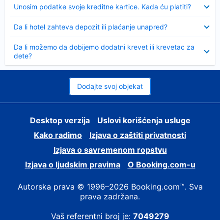
Sažeto
Unosim podatke svoje kreditne kartice. Kada ću platiti?
Sažeto
Da li hotel zahteva depozit ili plaćanje unapred?
Sažeto
Da li možemo da dobijemo dodatni krevet ili krevetac za
dete?
Dodajte svoj objekat
Desktop verzija
Uslovi korišćenja usluge
Kako radimo
Izjava o zaštiti privatnosti
Izjava o savremenom ropstvu
Izjava o ljudskim pravima
О Booking.com-u
Autorska prava © 1996–2026 Booking.com™. Sva
prava zadržana.
Vaš referentni broj je:
7049279