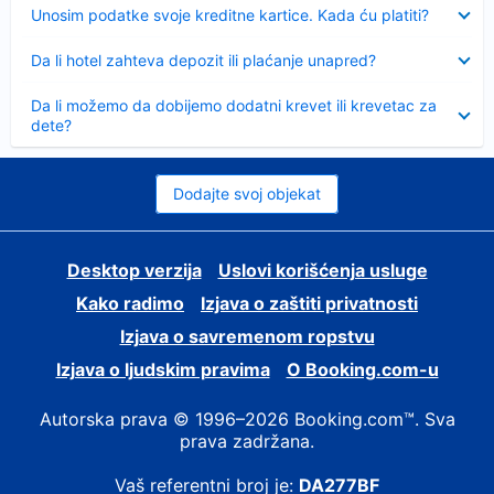
Sažeto
Unosim podatke svoje kreditne kartice. Kada ću platiti?
Sažeto
Da li hotel zahteva depozit ili plaćanje unapred?
Sažeto
Da li možemo da dobijemo dodatni krevet ili krevetac za
dete?
Dodajte svoj objekat
Desktop verzija
Uslovi korišćenja usluge
Kako radimo
Izjava o zaštiti privatnosti
Izjava o savremenom ropstvu
Izjava o ljudskim pravima
О Booking.com-u
Autorska prava © 1996–2026 Booking.com™. Sva
prava zadržana.
Vaš referentni broj je:
DA277BF