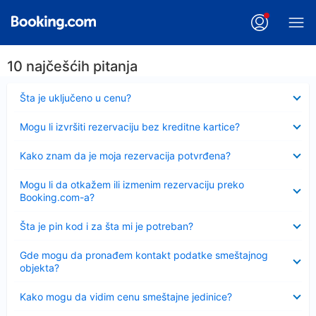
10 najčešćih pitanja
Sažeto
Šta je uključeno u cenu?
Sažeto
Mogu li izvršiti rezervaciju bez kreditne kartice?
Sažeto
Kako znam da je moja rezervacija potvrđena?
Sažeto
Mogu li da otkažem ili izmenim rezervaciju preko
Booking.com-a?
Sažeto
Šta je pin kod i za šta mi je potreban?
Sažeto
Gde mogu da pronađem kontakt podatke smeštajnog
objekta?
Sažeto
Kako mogu da vidim cenu smeštajne jedinice?