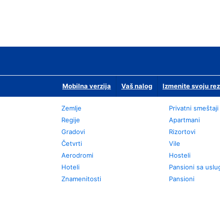
Mobilna verzija
Vaš nalog
Izmenite svoju rez
Zemlje
Privatni smeštaji
Regije
Apartmani
Gradovi
Rizortovi
Četvrti
Vile
Aerodromi
Hosteli
Hoteli
Pansioni sa usl
Znamenitosti
Pansioni