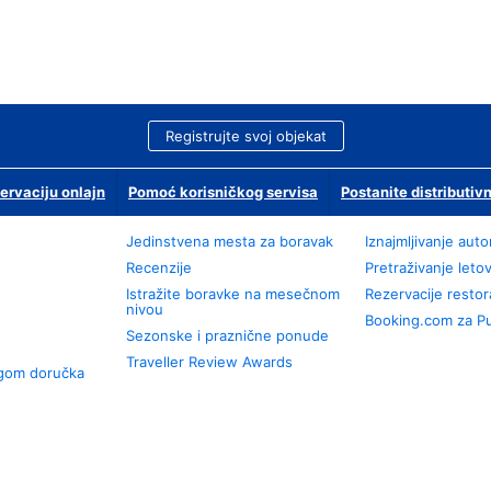
Registrujte svoj objekat
ervaciju onlajn
Pomoć korisničkog servisa
Postanite distributivn
Jedinstvena mesta za boravak
Iznajmljivanje aut
Recenzije
Pretraživanje leto
Istražite boravke na mesečnom
Rezervacije resto
nivou
Booking.com za P
Sezonske i praznične ponude
Traveller Review Awards
ugom doručka