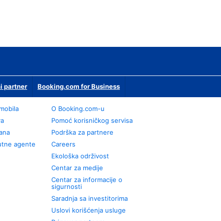
i partner
Booking.com for Business
omobila
О Booking.com-u
va
Pomoć korisničkog servisa
rana
Podrška za partnere
utne agente
Careers
Ekološka održivost
Centar za medije
Centar za informacije o
sigurnosti
Saradnja sa investitorima
Uslovi korišćenja usluge