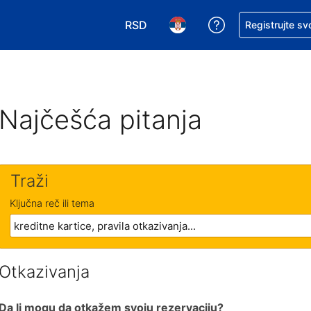
RSD
Zatražite pomoć
Registrujte sv
Izaberite valutu. Vaša trenutna valu
Izaberite jezik. Vaš trenutn
Najčešća pitanja
Traži
Ključna reč ili tema
Otkazivanja
Da li mogu da otkažem svoju rezervaciju?