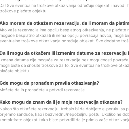
Da! Sve eventualne troškove otkazivanja određuje objekat i navodi ih
troškove plaćate objektu.
Ako moram da otkažem rezervaciju, da li moram da platim
Ako vaša rezervacija ima opciju besplatnog otkazivanja, ne plaćate n
moguće besplatno otkazati ili nema opciju povraćaja novca, mogli bi
eventualne troškove otkazivanja određuje objekat. Sve dodatne troš
Da li mogu da otkažem ili izmenim datume za rezervaciju
Izmena datuma nije moguća za rezervacije bez mogućnosti povraćaja
mogli biste da snosite troškove za to. Sve eventualne troškove otka
plaćate objektu.
Gde mogu da pronađem pravila otkazivanja?
Možete da ih pronađete u potvrdi rezervacije.
Kako mogu da znam da li je moja rezervacija otkazana?
Nakon što otkažete rezervaciju, trebalo bi da dobijete e-poruku sa p
prijemno sanduče, kao i bezvrednu/nepoželjnu poštu. Ukoliko ne dob
kontaktirate objekat kako biste potvrdili da je primio vaše otkazivanj