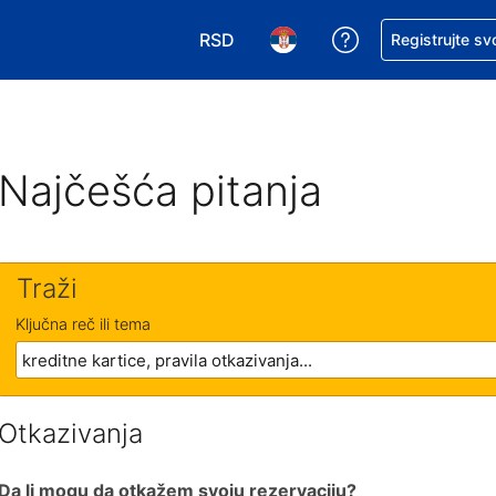
RSD
Zatražite pomoć
Registrujte sv
Izaberite valutu. Vaša trenutna valu
Izaberite jezik. Vaš trenutn
Najčešća pitanja
Traži
Ključna reč ili tema
Otkazivanja
Da li mogu da otkažem svoju rezervaciju?