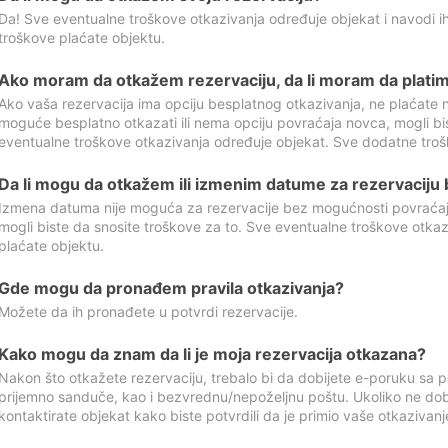
Da! Sve eventualne troškove otkazivanja određuje objekat i navodi ih
troškove plaćate objektu.
Ako moram da otkažem rezervaciju, da li moram da platim
Ako vaša rezervacija ima opciju besplatnog otkazivanja, ne plaćate n
moguće besplatno otkazati ili nema opciju povraćaja novca, mogli bi
eventualne troškove otkazivanja određuje objekat. Sve dodatne troš
Da li mogu da otkažem ili izmenim datume za rezervaciju
Izmena datuma nije moguća za rezervacije bez mogućnosti povraćaja
mogli biste da snosite troškove za to. Sve eventualne troškove otka
plaćate objektu.
Gde mogu da pronađem pravila otkazivanja?
Možete da ih pronađete u potvrdi rezervacije.
Kako mogu da znam da li je moja rezervacija otkazana?
Nakon što otkažete rezervaciju, trebalo bi da dobijete e-poruku sa p
prijemno sanduče, kao i bezvrednu/nepoželjnu poštu. Ukoliko ne dob
kontaktirate objekat kako biste potvrdili da je primio vaše otkazivanj