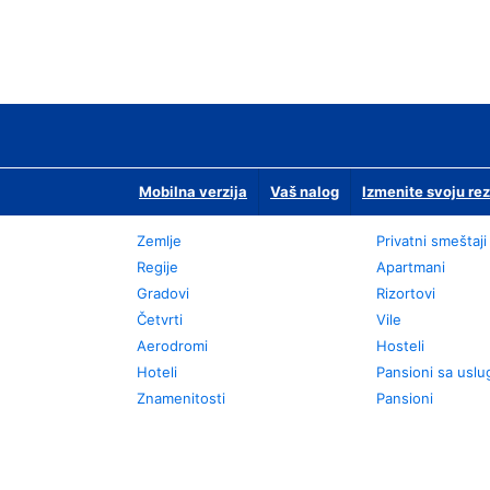
Mobilna verzija
Vaš nalog
Izmenite svoju rez
Zemlje
Privatni smeštaji
Regije
Apartmani
Gradovi
Rizortovi
Četvrti
Vile
Aerodromi
Hosteli
Hoteli
Pansioni sa usl
Znamenitosti
Pansioni