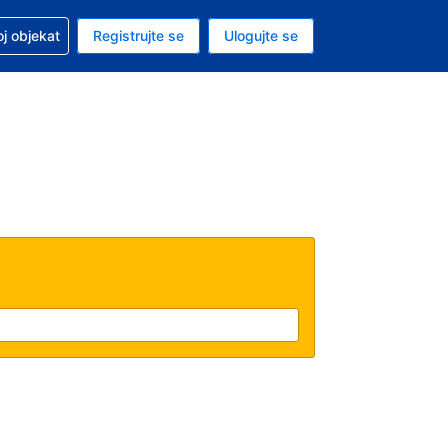
 u vezi sa rezervacijom
oj objekat
Registrujte se
Ulogujte se
ta je dinar
i jezik je Srpskom