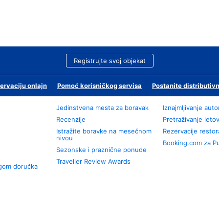
Registrujte svoj objekat
ervaciju onlajn
Pomoć korisničkog servisa
Postanite distributivn
Jedinstvena mesta za boravak
Iznajmljivanje aut
Recenzije
Pretraživanje leto
Istražite boravke na mesečnom
Rezervacije resto
nivou
Booking.com za P
Sezonske i praznične ponude
Traveller Review Awards
ugom doručka