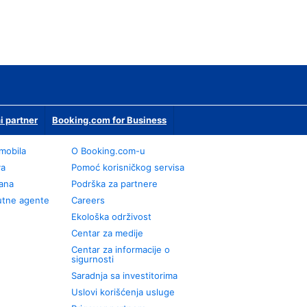
i partner
Booking.com for Business
omobila
О Booking.com-u
va
Pomoć korisničkog servisa
rana
Podrška za partnere
utne agente
Careers
Ekološka održivost
Centar za medije
Centar za informacije o
sigurnosti
Saradnja sa investitorima
Uslovi korišćenja usluge