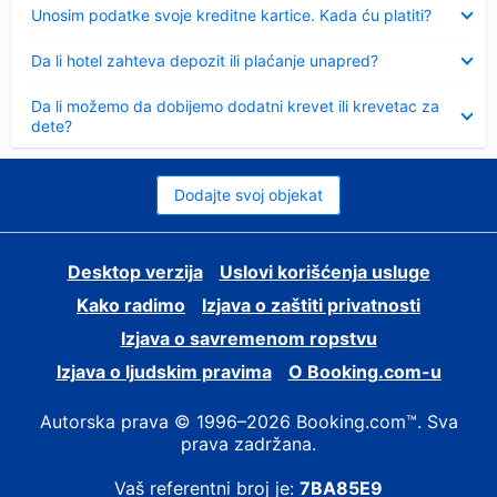
Sažeto
Unosim podatke svoje kreditne kartice. Kada ću platiti?
Sažeto
Da li hotel zahteva depozit ili plaćanje unapred?
Sažeto
Da li možemo da dobijemo dodatni krevet ili krevetac za
dete?
Dodajte svoj objekat
Desktop verzija
Uslovi korišćenja usluge
Kako radimo
Izjava o zaštiti privatnosti
Izjava o savremenom ropstvu
Izjava o ljudskim pravima
О Booking.com-u
Autorska prava © 1996–2026 Booking.com™. Sva
prava zadržana.
Vaš referentni broj je:
7BA85E9