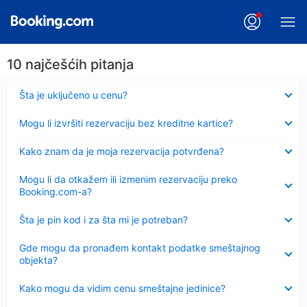
10 najčešćih pitanja
Sažeto
Šta je uključeno u cenu?
Sažeto
Mogu li izvršiti rezervaciju bez kreditne kartice?
Sažeto
Kako znam da je moja rezervacija potvrđena?
Sažeto
Mogu li da otkažem ili izmenim rezervaciju preko
Booking.com-a?
Sažeto
Šta je pin kod i za šta mi je potreban?
Sažeto
Gde mogu da pronađem kontakt podatke smeštajnog
objekta?
Sažeto
Kako mogu da vidim cenu smeštajne jedinice?