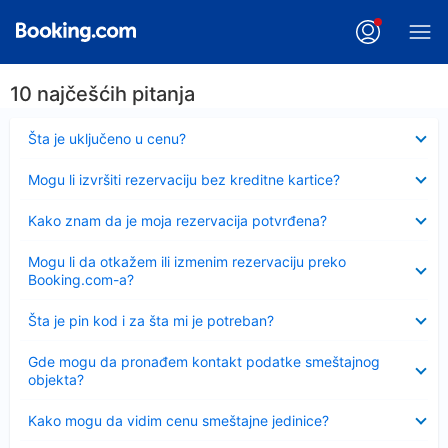
10 najčešćih pitanja
Sažeto
Šta je uključeno u cenu?
Sažeto
Mogu li izvršiti rezervaciju bez kreditne kartice?
Sažeto
Kako znam da je moja rezervacija potvrđena?
Sažeto
Mogu li da otkažem ili izmenim rezervaciju preko
Booking.com-a?
Sažeto
Šta je pin kod i za šta mi je potreban?
Sažeto
Gde mogu da pronađem kontakt podatke smeštajnog
objekta?
Sažeto
Kako mogu da vidim cenu smeštajne jedinice?