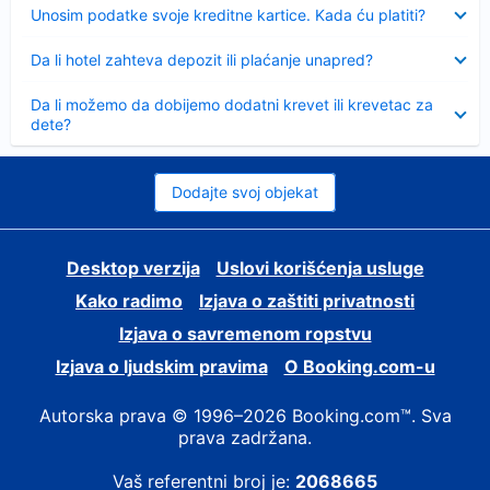
Sažeto
Unosim podatke svoje kreditne kartice. Kada ću platiti?
Sažeto
Da li hotel zahteva depozit ili plaćanje unapred?
Sažeto
Da li možemo da dobijemo dodatni krevet ili krevetac za
dete?
Dodajte svoj objekat
Desktop verzija
Uslovi korišćenja usluge
Kako radimo
Izjava o zaštiti privatnosti
Izjava o savremenom ropstvu
Izjava o ljudskim pravima
О Booking.com-u
Autorska prava © 1996–2026 Booking.com™. Sva
prava zadržana.
Vaš referentni broj je:
2068665