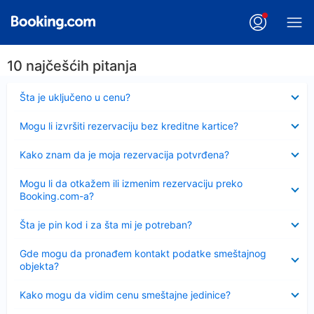
10 najčešćih pitanja
Sažeto
Šta je uključeno u cenu?
Sažeto
Mogu li izvršiti rezervaciju bez kreditne kartice?
Sažeto
Kako znam da je moja rezervacija potvrđena?
Sažeto
Mogu li da otkažem ili izmenim rezervaciju preko
Booking.com-a?
Sažeto
Šta je pin kod i za šta mi je potreban?
Sažeto
Gde mogu da pronađem kontakt podatke smeštajnog
objekta?
Sažeto
Kako mogu da vidim cenu smeštajne jedinice?